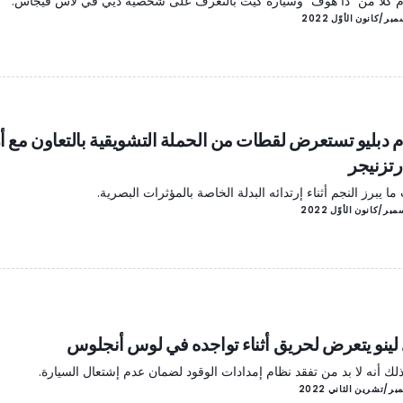
 كلا من "ذا هوف" وسيارة كيت بالتعرف على شخصية ديي في لاس فيجاس.
م دبليو تستعرض لقطات من الحملة التشويقية بالتعاون مع أر
تزنيجر
ا يبرز النجم أثناء إرتدائه البدلة الخاصة بالمؤثرات البصرية.
لينو يتعرض لحريق أثناء تواجده في لوس أنجلوس
لك أنه لا بد من تفقد نظام إمدادات الوقود لضمان عدم إشتعال السيارة.