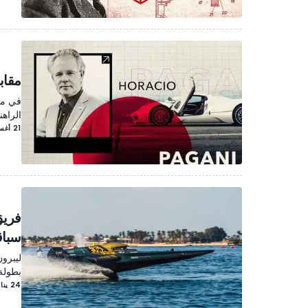
مقاب
الراه
21 أغسطس/آب 2025
سباقات E1 للقو
بطولة 
24 يناير/كانون الثاني 2025