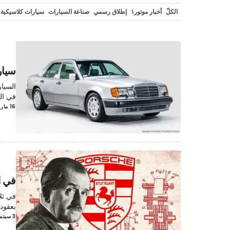
الكلّ
أخبار موتور١
إطلاق رسمي
صناعة السيارات
سيارات كلاسيكية
سيارات كهربائية
مشاهير
تحديثات منتصف العمر
نسخة خاصة
أحداث
سيارة مرسيدس 
السيار
في ال
16 مارس/آذار
في الذكرى الـ 150 ل
في ثل
بعقود
3 سبتمبر/أيلول 2025