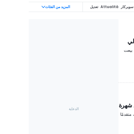
سوبركار
Attualità
تعديل
المزيد من الفئات
InsideEVs
Off-R
 بيعت
متقدمًا