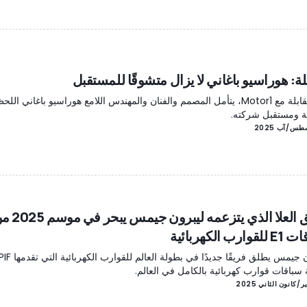
لة: هوراسيو باغاني لا يزال متشوقًا للمستقبل
في مقابلة مع Motor1، يتأمل المصمم والفنان والمهندس اللامع هوراسيو باغاني اللح
نة ومستقبل شركته.
فريق العلا الذي يتزعمه ليبرون جيمس
ارب الكهربائية
سباقات قوارب كهربائية بالكامل في العالم.