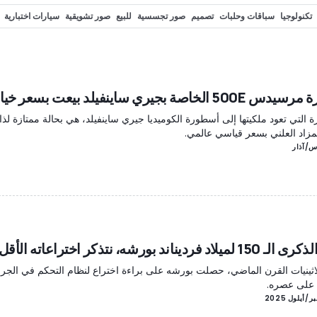
تكنولوجيا
سباقات وحلبات
تصميم
صور تجسسية
للبيع
صور تشويقية
سيارات اختبارية
 ومعارض
Motorsport.com
قيادة أولية
دريفت
Spy photos
قيادة أوف-رود
oad
500E الخاصة بجيري ساينفيلد بيعت بسعر خيالي
ة التي تعود ملكيتها إلى أسطورة الكوميديا جيري ساينفيلد، هي بحالة ممتازة لذا
مزاد العلني بسعر قياسي عالمي.
ميلاد فرديناند بورشه، نتذكر اختراعاته الأقل شهرة
اثينيات القرن الماضي، حصلت بورشه على براءة اختراع لنظام التحكم في الجر، 
 على عصره.