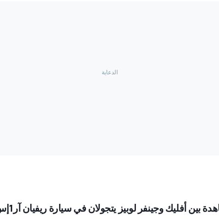
ة بين أفليك وجينفر لوبيز يتجولان في سيارة ريفيان آر1إس