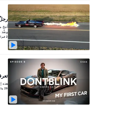
رجلٌ 
ونفَّ
2 فبراير/شباط 2023
تعرف على فير
هذه إح
29 يناير/كانون الثاني 2023