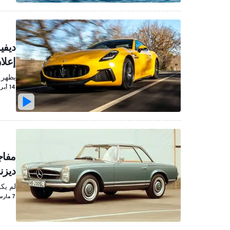
ديفي
إعلا
يظهر 
14 أبريل/نيسان 2023
ديزن
لم يكن
7 مارس/آذار 2023