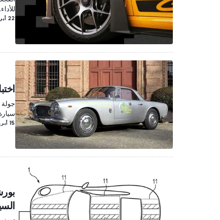
للأداء.
22 أبريل/نيسان
اختبا
جولة ب
سيارة
15 أبريل/نيسان
بورش
السي