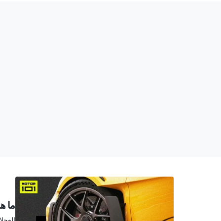
ما ه
العجل