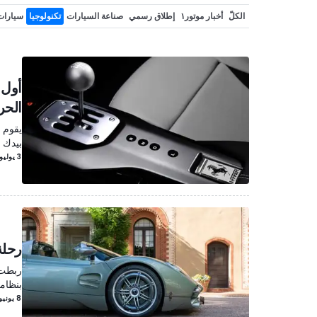
الكلّ
أخبار موتور١
إطلاق رسمي
صناعة السيارات
تكنولوجيا
سيارات
سيارات كهربائية
مشاهير
تحديثات منتصف العمر
نسخة خاصة
أحداث
أول 
الحر
بيدك 
3 يوليو/تموز
رحلة
ربطت 
بنظامي ABS وESP في ال
8 يونيو/حزيران