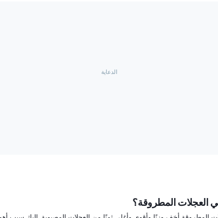
ي العجلات المطروقة؟
ات المطروقة أخف وزنًا وأقوى وأغلى ثمنًا من العجلات المصبوبة. إليك سبب أهم