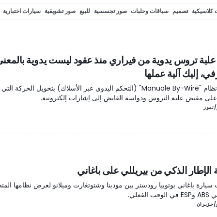
 كلاسيكية
تصميم
سباقات وحلبات
صور تجسسية
للبيع
صور تشويقية
سيارات اختبارية
 ومعارض
Motorsport.com
قيادة أولية
دريفت
Spy photos
قيادة أوف-رود
oad
علبة تروس يدوية من فيراري منذ عقود ليست يدوية بالمعن
في، إليك آلية عملها
يقوم نظام "Manuale By-Wire" (التحكم اليدوي عبر الأسلاك) بتحويل الحركة الت
على مقبض علبة التروس ودواسة القابض إلى إشارات إلكترونية.
 الإطار الذكي من بيريللي على باغاني
سيارة باغاني يوتوبيا رودستر بين مودينا وشتوتغارت وميلانو لعرض نظامها الم
وقت الفعلي.