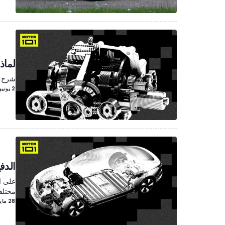
لماذ
شرح ا
2 يونيو/حزيران
الدف
على ا
مختلفة
28 مايو/أيار