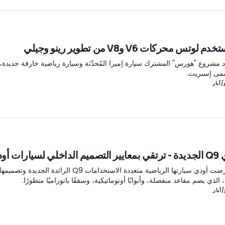
 لوتس محركات V6 وV8 من تطوير رينو وجيلي
ّد مشروع "هورس" المشترك سيارة إميرا المُحدّثة وسيارة رياضية خارقة جديدة، 
سمى إسبريت.
خلي لسيارات أودي
استعرضت أودي سيارتها الرياضية متعددة الاستخدامات Q9 الرائدة الج
، الذي يضم مقاعد منفصلة، وأبوابًا أوتوماتيكية، وسقفًا بانوراميًا متطورًا.