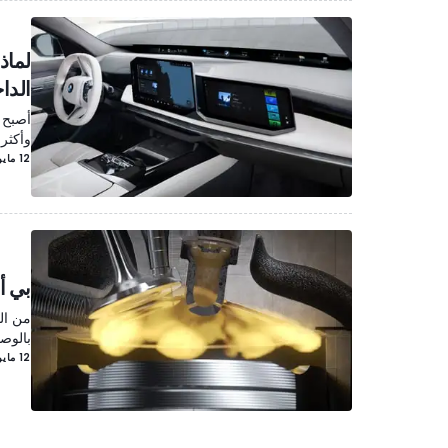
لماذ
الداخ
وأكثر
12 مايو/أيار
بي أ
من ال
بالوصول 
12 مايو/أيار