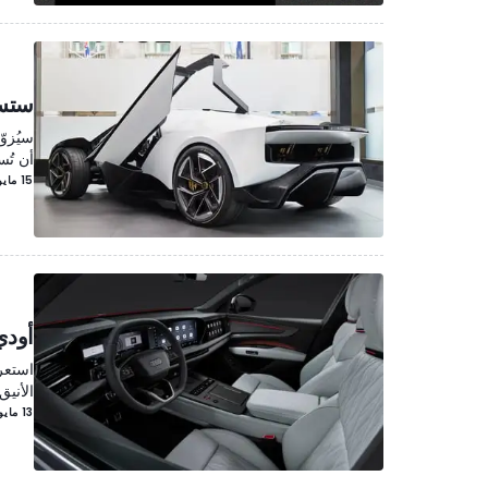
ستستخدم
سيُزو
أن تُ
15 مايو/أيار
أودي Q9 الجديدة - ترتقي بمعايير التصميم الدا
الأنيق
13 مايو/أيار