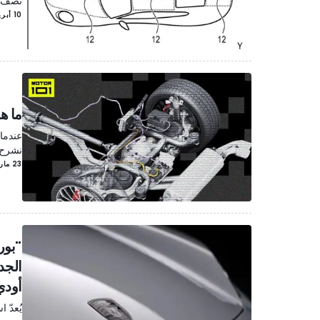
تصف بو
10 أبريل/نيسان
ما ه
نشرح 
23 مارس/آذار
"بور
الجد
أودي
يُعدّ 