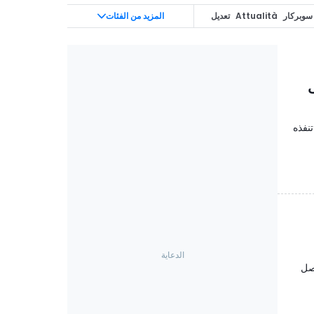
سوبركار
Attualità
تعديل
المزيد من الفئات
InsideEVs
Off-R
ى
ي تنفذه
تصل