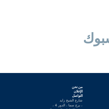
بوك
من نحن
الإعلان
التواصل
شارع الشيخ زايد
، برج سما ، الدور 4 ،