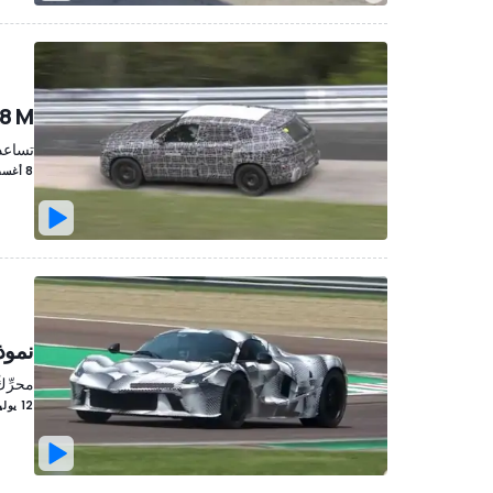
BMW X8 M بالغطاء التم
تساعد
8 أغسطس/آب 2021
نموذ
محرِّك
12 يوليو/تموز 2021