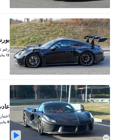
بورشه 911 جي تي 3 أر أس
رغم ت
12 يناير/كانون الثاني 2022
عادت
اختبار ديتونيا أ
8 يناير/كانون الثاني 2022