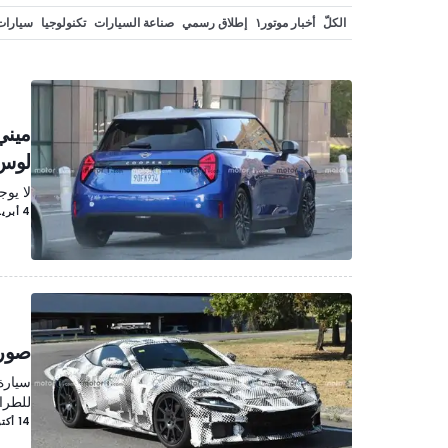
الكلّ
أخبار موتور١
إطلاق رسمي
صناعة السيارات
تكنولوجيا
سيارات
سيارات كهربائية
مشاهير
تحديثات منتصف العمر
نسخة خاصة
أحداث
لوس
لا يوج
4 أبريل/نيسان 2023
صور 
سيارة
للطراز 
14 أكتوبر/تشرين الأوّل 2022