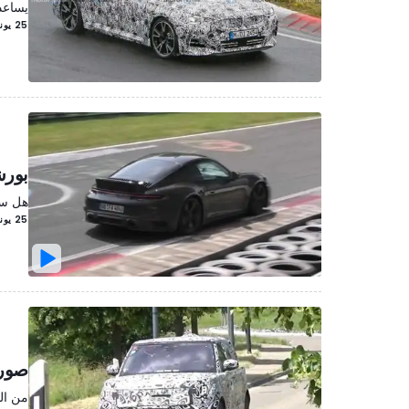
يساعد
25 يونيو/حزيران 2021
بورشه 911 سبورت كلاسيك تقوم بالإخت
هل سيع
25 يونيو/حزيران 2021
صور 
من الم