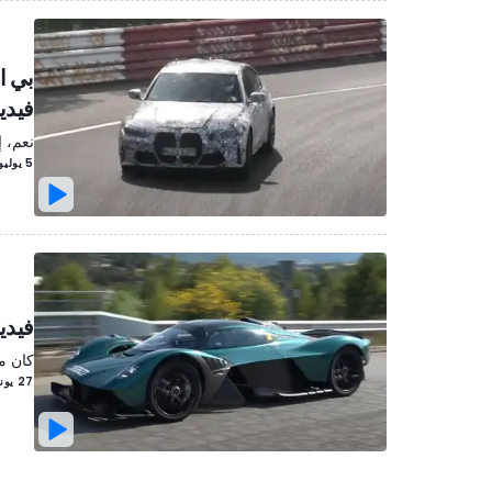
فيدي
نعم، إن
5 يوليو/تموز 2021
فيدي
كان من
27 يونيو/حزيران 2021