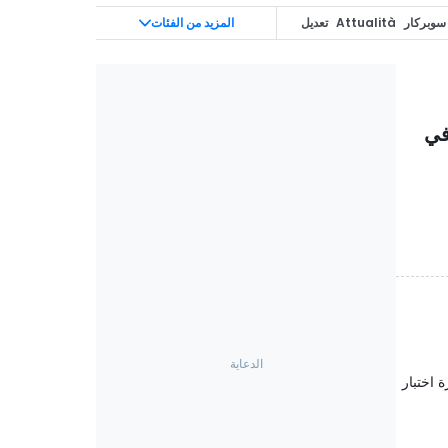
سوبركار
Attualità
تعديل
المزيد من الفئات
InsideEVs
Off-R
ر في
 اختبار