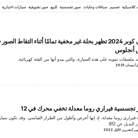
 كلاسيكية
تصميم
سباقات وحلبات
صور تجسسية
للبيع
صور تشويقية
سيارات اختبارية
 ومعارض
Motorsport.com
قيادة أولية
دريفت
Spy photos
قيادة أوف-رود
oad
ميني كوبر 2024 تظهر بحلة غير مخفية تمامًا أثناء التقاط الصو
 أنجلوس
د ملصقات تمويه على هذه السيارة، والتي يبدو أنها من الفئة كهربائية.
تجسسية فيراري روما معدلة تخفي محرك في 12
 فيراري روما معدلة، إذ إنها أعرض وأطول من الطراز القياسي، وقد تكون سيارة
البديل عن 812.