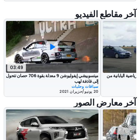
آخر مقاطع الفيديو
03:49
رياضية اليابانية من
ميتسوبيشي إيفوليوشن 9 معدلة بقوة 706 حصان تتحول
إلى قاذفة لهب
سباقات وحلبات
20 يونيو/حزيران 2021
آخر معارض الصور