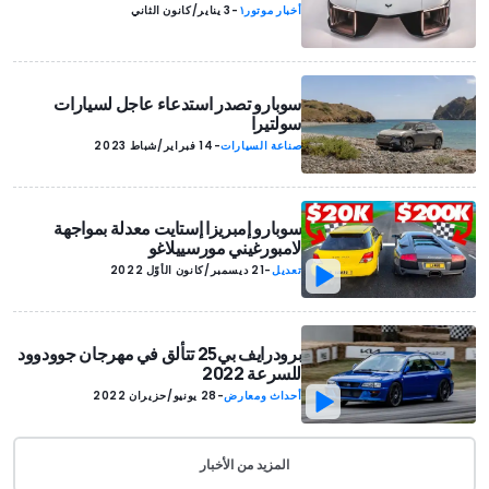
أخبار موتور١
-
3 يناير/كانون الثاني
سوبارو تصدر استدعاء عاجل لسيارات
سولتيرا
صناعة السيارات
-
14 فبراير/شباط 2023
سوبارو إمبريزا إستايت معدلة بمواجهة
لامبورغيني مورسييلاغو
تعديل
-
21 ديسمبر/كانون الأوّل 2022
برودرايف بي25 تتألق في مهرجان جوودوود
للسرعة 2022
أحداث ومعارض
-
28 يونيو/حزيران 2022
المزيد من الأخبار