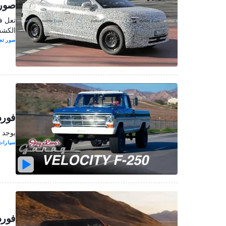
صور 
تعل ف
الكشف 
صور تج
فورد إف-250 خضعت لعملية 
يوجد محرك
سيارات
فورد