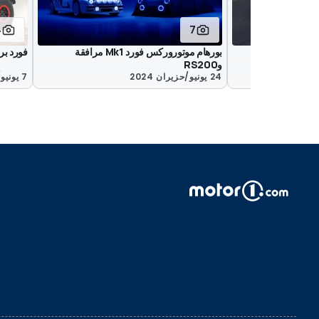
4
7
بورهام موتوروركس فورد Mk1 مرافقة
فورد بر
وRS200
24 يونيو/حزيران 2024
7 يونيو/حزيران 2023