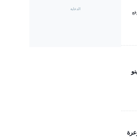
قع
عرة