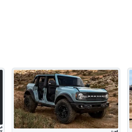
فو
فورد
T