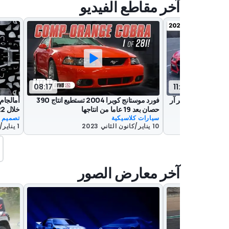
آخر مقاطع الفيديو
08:17
11:23
ر آر
فورد موستانج كوبرا 2004 تستطيع انتاج 390
أمالجام
حصان بعد 19 عاما من انتاجها
خلال 2022 عبر فيديو موجز
سيارات كلاسيكية
تصميم
10 يناير/كانون الثاني 2023
1 يناير/كانون الثاني 2023
آخر معارض الصور