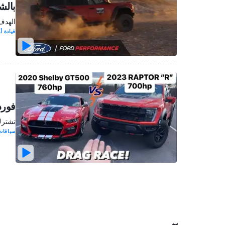
بالش
الهدف 
قيادة 
فورد م
تشترك كلا الس
سباقات