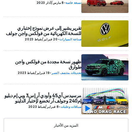
نسخة خاصة
-
8 مارس/آذار 2023
تقرير يشير إلى عرض نموذج إختباري
للنسخة الكهربائية من فولكس واجن جولف
صناعة السيارات
-
20 فبراير/شباط 2023
ظهور نسخة مجددة من فولكس واجن
طوارق
تحديثات منتصف العمر
-
19 فبراير/شباط 2023
مرسيدس آي45 وأودي آر إس3 وبي إم دبليو
إم240 وجولف آر تخضع لإختبار الداينو
سباقات وحلبات
-
8 فبراير/شباط 2023
المزيد من الأخبار