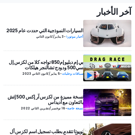
آخر الأخبار
السيارات النموذجية التي حددت عام 2025
أخبار موتور١
-
3 يناير/كانون الثاني
بي إم دبليو إم850 تواجه كلا من لكزس إل
سي500 ودودج تشالنجر هيلكات
سباقات وحلبات
-
5 يناير/كانون الثاني 2023
نسخة مميزة من لكزس آر إكس 500 إتش
بالتعاون مع أديداس
نسخة خاصة
-
16 نوفمبر/تشرين الثاني 2022
تويوتا تتقدم بطلب تسجيل اسم لكزس أل