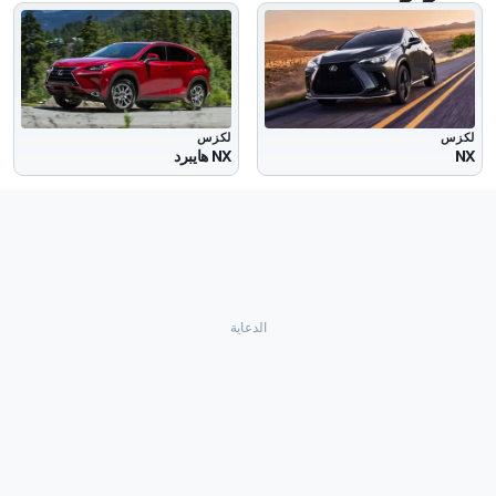
لكزس
لكزس
NX
NX هايبرد