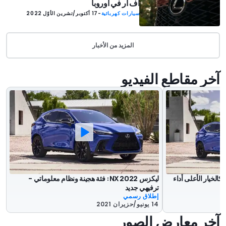
أف آر في أوروبا
سيارات كهربائية
-
17 أكتوبر/تشرين الأوّل 2022
المزيد من الأخبار
آخر مقاطع الفيديو
ليكزس NX 2022: فئة هجينة ونظام معلوماتي –
ترفيهي جديد
إطلاق رسمي
14 يونيو/حزيران 2021
آخر معارض الصور