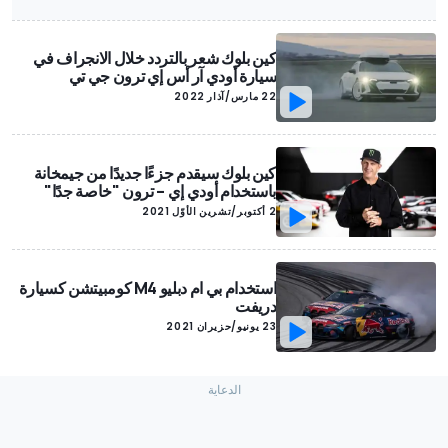
كين بلوك شعر بالتردد خلال الانجراف في
سيارة أودي آر أس إي ترون جي تي
22 مارس/آذار 2022
كين بلوك سيقدم جزءًا جديدًا من جيمخانة
باستخدام أودي إي – ترون "خاصة جدًا"
2 أكتوبر/تشرين الأوّل 2021
استخدام بي ام دبليو M4 كومبيتشن كسيارة
دريفت
23 يونيو/حزيران 2021