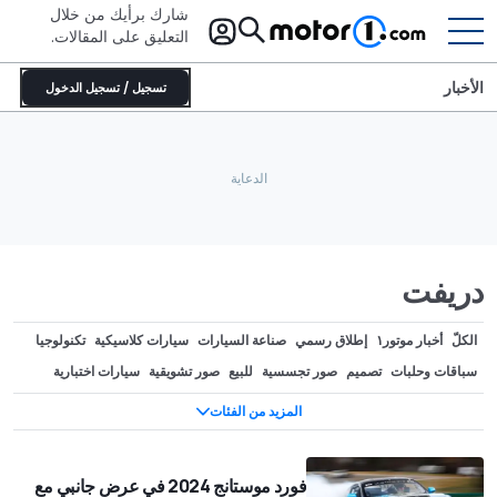
شارك برأيك من خلال
التعليق على المقالات.
الأخبار
تسجيل / تسجيل الدخول
دريفت
الكلّ
أخبار موتور١
إطلاق رسمي
صناعة السيارات
سيارات كلاسيكية
تكنولوجيا
سباقات وحلبات
تصميم
صور تجسسية
للبيع
صور تشويقية
سيارات اختبارية
سوبركار
Attualità
تعديل
سيارات كهربائية
مشاهير
تحديثات منتصف العمر
المزيد من الفئات
نسخة خاصة
أحداث ومعارض
Motorsport.com
قيادة أولية
دريفت
Spy photos
قيادة أوف-رود
Off-Road
InsideEVs
فورد موستانج 2024 في عرض جانبي مع