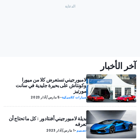
آخر الأخبار
لامبورجيني تستعرض كلا من ميورا
وكونتاش على بحيرة جليدية في سانت
مورتيز
سيارات كلاسيكية
-
5 مارس/آذار 2023
بديلة لامبورجيني أفنتادور : كل ما تحتاج أن
تعرفه
تصميم
-
1 مارس/آذار 2023