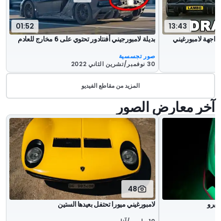
01:52
13:43
ي في 6 جي تي بمواجهة لامبورغيني
بديلة لامبورجيني أفنتادور تحتوي على 6 مخارج للعادم
صور تجسسية
30 نوفمبر/تشرين الثاني 2022
المزيد من مقاطع الفيديو
آخر معارض الصور
48
لامبورغيني ميورا تحتفل بعيدها الستين