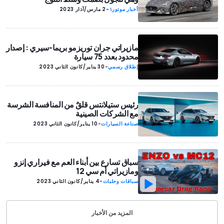
أخبار موتور١
-
2 مارس/آذار 2023
مازيراتي جران توريزمو بريما-سيري : إصدار
محدود بعدد 75 سيارة
إطلاق رسمي
-
30 يناير/كانون الثاني 2023
رئيس ستيلانتس قلقٌ من المنافسة الشرسة
مع الشركات الصينية
صناعة السيارات
-
10 يناير/كانون الثاني 2023
سباق تسارع بين أبناء العم مع فيراري إنزو
ومازيراتي أم سي 12
سباقات وحلبات
-
4 يناير/كانون الثاني 2023
المزيد من الأخبار