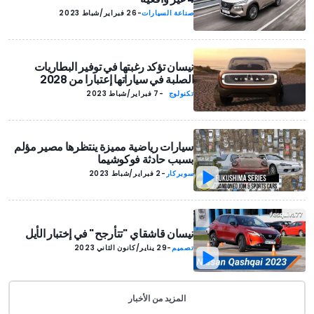
صناعة السيارات
-
26 فبراير/شباط 2023
نيسان تؤكد رغبتها في توفير البطاريات
الصلبة في سياراتها إعتبارا من 2028
تكنولوج
-
7 فبراير/شباط 2023
يا
سيارات رياضية مميزة ينتظرها مصير مؤلم
بسبب حادثة فوكوشيما
سوبركار
-
2 فبراير/شباط 2023
نيسان قاشقاي "تتأرجح" في إختبار الأيل
تصميم
-
29 يناير/كانون الثاني 2023
المزيد من الأخبار