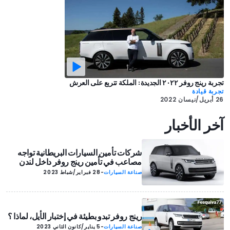
تجربة رينج روفر ٢٠٢٢ الجديدة: الملكة تتربع على العرش
تجربة قيادة
26 أبريل/نيسان 2022
آخر الأخبار
شركات تأمين السيارات البريطانية تواجه
مصاعب في تأمين رينج روفر داخل لندن
صناعة السيارات
-
28 فبراير/شباط 2023
رينج روفر تبدو بطيئة في إختبار الأيل، لماذا ؟
صناعة السيارات
-
5 يناير/كانون الثاني 2023