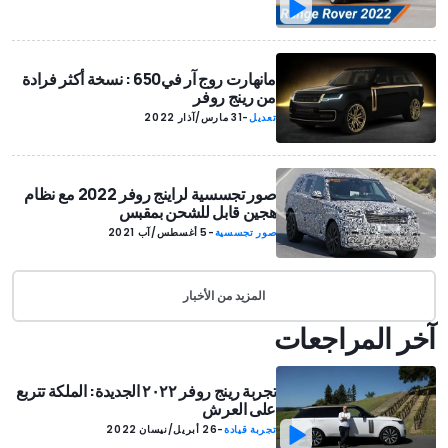
مانهارت روج آر في650 : نسخة أكثر فرادة
من رينج روفر
تعديل
-
31 مارس/آذار 2022
صور تجسسية لراينج روفر 2022 مع نظام
هجين قابل للشحن بمقبس
صور تجسسية
-
5 أغسطس/آب 2021
المزيد من الأخبار
آخر المراجعات
تجربة رينج روفر ٢٠٢٢ الجديدة: الملكة تتربع
على العرش
تجربة قيادة
-
26 أبريل/نيسان 2022