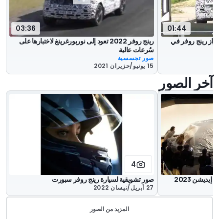
03:36
01:44
از رينج روفر في
رينج روفر 2022 تعود إلى نوربورغرينغ لاختبارها على
سُرعات عالية
صور تجسسية
15 يونيو/حزيران 2021
آخر الصور
4
يديشن 2023
صور تشويقية لسيارة رينج روفر سبورت
27 أبريل/نيسان 2022
المزيد من الصور