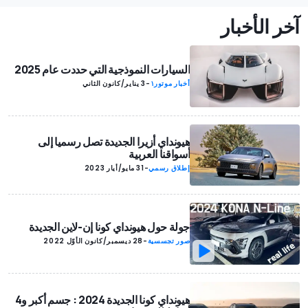
آخر الأخبار
السيارات النموذجية التي حددت عام 2025
أخبار موتور١
-
3 يناير/كانون الثاني
هيونداي أزيرا الجديدة تصل رسميا إلى
أسواقنا العربية
إطلاق رسمي
-
31 مايو/أيار 2023
جولة حول هيونداي كونا إن-لاين الجديدة
صور تجسسية
-
28 ديسمبر/كانون الأوّل 2022
هيونداي كونا الجديدة 2024 : جسم أكبر و4