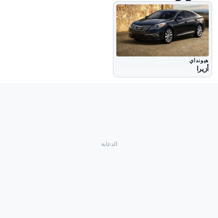
هيونداي
أزيرا