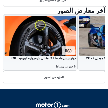
المزيد من مقاطع الفيديو
آخر معارض الصور
8
جينيسيس ماجما GT مقابل شيفروليه كورفيت C8
6 فبراير/شباط
المزيد من الصور