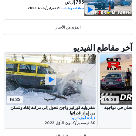
765 إل تي
سباقات وحلبات
-
21 فبراير/شباط 2023
المزيد من الأخبار
آخر مقاطع الفيديو
16:33
08:26
ر آر 34 قوتها ألف حصان في مواجهة
شفروليه كورفير واجن تتحول إلى مركبة إنقاذ وتتمكن
من إبراز قدراتها
قيادة أوف-رود
30 ديسمبر/كانون الأوّل 2022