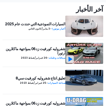
آخر الأخبار
السيارات النموذجية التي حددت عام 2025
أخبار موتور١
-
3 يناير/كانون الثاني
شفروليه كورفيت زد06 بمواجهة ماكلارين
أرتورا
سباقات وحلبات
-
26 فبراير/شباط 2023
تعليق انتاج شفروليه كورفيت سي8
صناعة السيارات
-
25 فبراير/شباط 2023
شفروليه كورفيت زد06 بمواجهة ماكلارين