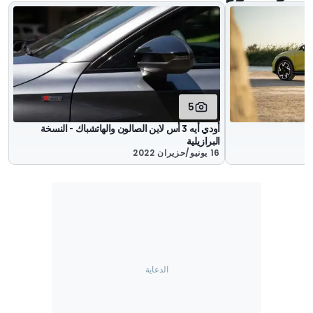
5
أودي أيه 3 أس لاين الصالون والهاتشباك - النسخة
البرازيلية
16 يونيو/حزيران 2022