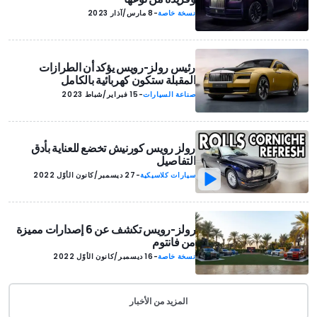
نسخة خاصة
-
8 مارس/آذار 2023
رئيس رولز-رويس يؤكد أن الطرازات
المقبلة ستكون كهربائية بالكامل
صناعة السيارات
-
15 فبراير/شباط 2023
رولز رويس كورنيش تخضع للعناية بأدق
التفاصيل
سيارات كلاسيكية
-
27 ديسمبر/كانون الأوّل 2022
رولز-رويس تكشف عن 6 إصدارات مميزة
من فانتوم
نسخة خاصة
-
16 ديسمبر/كانون الأوّل 2022
المزيد من الأخبار