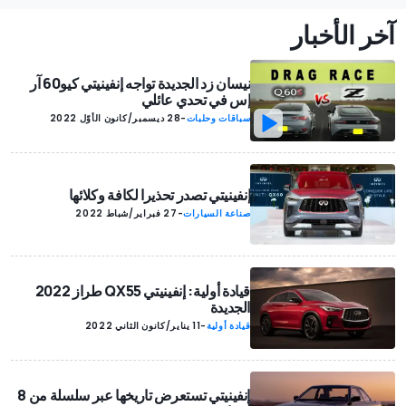
آخر الأخبار
نيسان زد الجديدة تواجه إنفينيتي كيو60 آر
إس في تحدي عائلي
سباقات وحلبات
-
28 ديسمبر/كانون الأوّل 2022
إنفينيتي تصدر تحذيرا لكافة وكلائها
صناعة السيارات
-
27 فبراير/شباط 2022
قيادة أولية: إنفينيتي QX55 طراز 2022
الجديدة
قيادة أولية
-
11 يناير/كانون الثاني 2022
إنفينيتي تستعرض تاريخها عبر سلسلة من 8