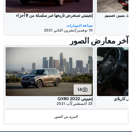
 الجديدة: محرك مميز، تصميم
إنفينيتي تستعرض تاريخها عبر سلسلة من 8 أجزاء
صناعة السيارات
10 نوفمبر/تشرين الثاني 2021
آخر معارض الصور
14
آبل كاربلاي
إنفينيتي QX80 2022
23 أغسطس/آب 2021
المزيد من الصور