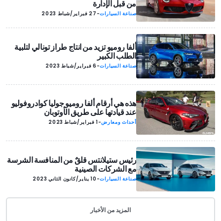
من قبل الإدارة
صناعة السيارات
-
27 فبراير/شباط 2023
ألفا روميو تزيد من انتاج طراز تونالي لتلبية
الطلب الكبير
صناعة السيارات
-
6 فبراير/شباط 2023
هذه هي أرقام ألفا روميو جوليا كوادروفوليو
عند قيادتها على طريق الأوتوبان
أحداث ومعارض
-
1 فبراير/شباط 2023
رئيس ستيلانتس قلقٌ من المنافسة الشرسة
مع الشركات الصينية
صناعة السيارات
-
10 يناير/كانون الثاني 2023
المزيد من الأخبار