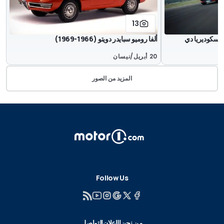
13
من سكوديريا دي
ألفا روميو سبايدر دويتو (1966-1969)
20 أبريل/نيسان
المزيد من الصور
Follow Us
من نحن
الإعلان
التواصل