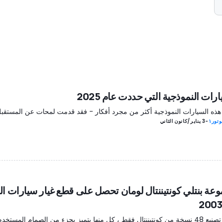
رات النموذجية التي حددت عام 2025
هذه السيارات النموذجية أكثر من مجرد أفكار - فقد قدمت لمحات عن المستقبل
تور١
-
3 يناير/كانون الثاني
عة بنتلي كونتيننتال لومان تحصل على قطع غيار سيارات ا
سيتم تصنيع 48 نسخة من كونتيننتال فقط ، كل منها يتميز بجزء من الصمام المستخ