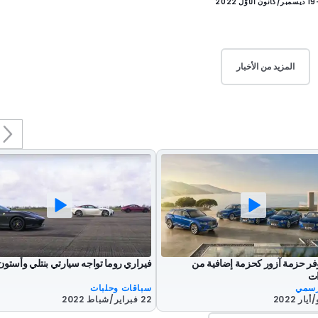
19 ديسمبر/كانون الأوّل 2022
المزيد من الأخبار
وفر حزمة آزور كحزمة إضافية من
فيراري روما تواجه سيارتي بنتلي وأستون
ات
رسمي
سباقات وحلبات
22 فبراير/شباط 2022