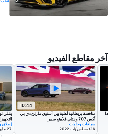
تعديل
-
آخر مقاطع الفيديو
10:44
مولينر باتور تمهيدا
منافسة بريطانية أهلية بين أستون مارتن دي بي
بنتلي ت
أكس 707 وبنتلي فلايينغ سبير
التجهيز
سباقات وحلبات
إطلاق 
6 أغسطس/آب 2022
27 مايو/أيار 2022