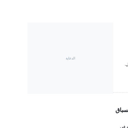
.
لسباق
دم في