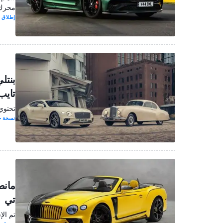
محرك سيارة ا
إطلاق 
بنتل
تايب
تحتوي
نسخة خ
مانص
تي
تم الإ