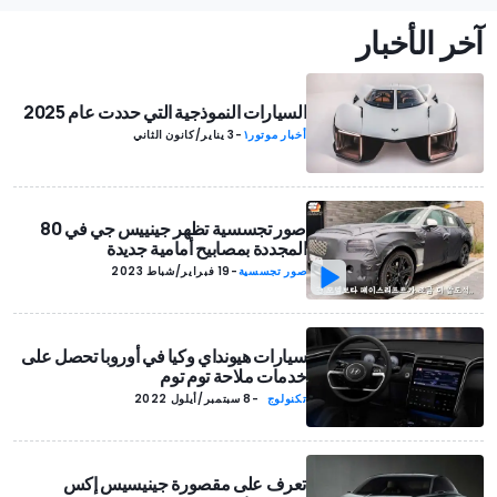
آخر الأخبار
السيارات النموذجية التي حددت عام 2025
أخبار موتور١
-
3 يناير/كانون الثاني
صور تجسسية تظهر جينييس جي في 80
المجددة بمصابيح أمامية جديدة
صور تجسسية
-
19 فبراير/شباط 2023
سيارات هيونداي وكيا في أوروبا تحصل على
خدمات ملاحة توم توم
تكنولوج
-
8 سبتمبر/أيلول 2022
يا
تعرف على مقصورة جينيسيس إكس