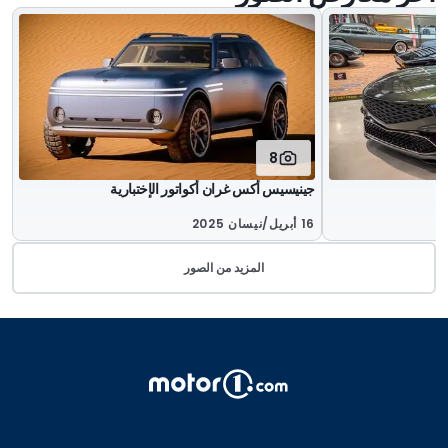
8
جينيسيس أكس غران أكواتور الإختبارية
16 أبريل/نيسان 2025
المزيد من الصور