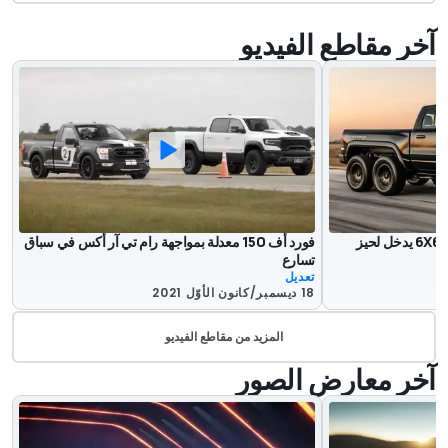
آخر مقاطع الفيديو
هينيسي ماموث 1000 تي آر إكس 6X6 يدخل لحيز
فورد أف 150 معدلة بمواجهة رام تي آر أكس في سباق
تسارع
تعديل
18 ديسمبر/كانون الأوّل 2021
المزيد من مقاطع الفيديو
آخر معارض الصور