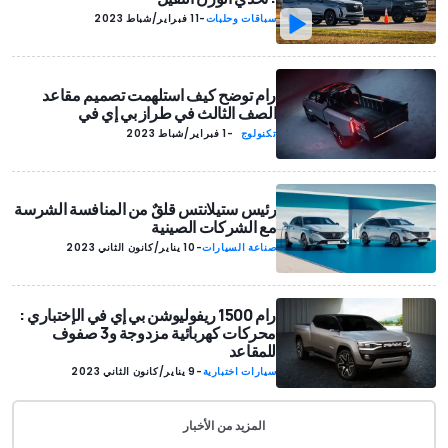
سباقات وحلبات
-
11 فبراير/شباط 2023
رام توضح كيف استلهمت تصميم مقاعد
الصف الثالث في طراز بي إي في
تكنولوج
-
1 فبراير/شباط 2023
يا
رئيس ستيلانتس قلقٌ من المنافسة الشرسة
مع الشركات الصينية
صناعة السيارات
-
10 يناير/كانون الثاني 2023
رام 1500 ريفوليوشن بي إي في الإختباري :
محركات كهربائية مزدوجة و3 صفوف
للمقاعد
سيارات اختبارية
-
9 يناير/كانون الثاني 2023
المزيد من الأخبار