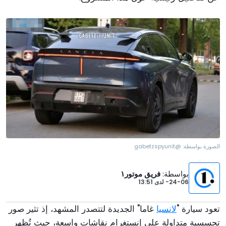
الصورة بواسطة:
@gabetzspyunit
بواسطة
:
فريق موتور١
24-06-
لدى
13:51
تعود سيارة "
لانسيا
غاما" الجديدة لتتصدر المشهد، إذ تثير صور
تجسسية متداولة على إنستغرام نقاشات واسعة، حيث تُظهر