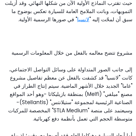
حيث تقترب النماذج الأولية الآن من شكلها النهائي. وقد أُزيلت
التمويهات، وباتت الملامح العامة للسيارة تعكس بوضوح ما
سبق أن لمحّت إليه "
لانسيا
" في صورها الرسمية الأولية.
مشروع تتضح معالمه بالفعل من خلال المعلومات الرسمية
إلى جانب الصور المتداولة على وسائل التواصل الاجتماعي،
كانت "لانسيا" قد كشفت بالفعل عن معظم تفاصيل مشروع
"غاما" الجديد خلال الأشهر الماضية. سيتم إنتاج الطراز في
مصنع "ميلفي" (Melfi) بمنطقة بازيليكاتا -وهو أحد المواقع
الصناعية الرئيسية لمجموعة "ستيلانتس" (Stellantis)-
وسيعتمد على منصة "STLA Medium" المخصصة للمركبات
متوسطة الحجم التي تعمل بأنظمة دفع كهربائية.
أما أبعاد السيارة وهيكلها العام فقد أصبحا معروفين؛ إذ يبلغ