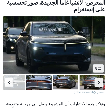
المعرض: لانشيا غاما الجديدة، صور تجسسية
على إنستغرام
5
المصدر: @gabetzspyunit
وتؤكد هذه الاختبارات أن المشروع وصل إلى مرحلة متقدمة،