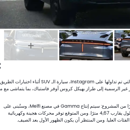
تُظهر الصور التجسسية للـ Lancia Gamma الجديدة، التي تم تداولها على Instagram، سيارة الـ SUV أثناء اختبارات الطريق
 غير الرسمية إلى طراز بهيكل كروس أوفر فاستباك، بما يتماشى مع ما
وقد حدّدت علامة مجموعة Stellantis بالفعل جزءًا كبيرًا من المشروع: سيتم إنتاج Gamma في مصنع Melfi، وستُبنى على
منصة STLA Medium وستأتي بأبعاد SUV متوسطة، بطول يقارب 4,67 مترًا. ومن المتوقع توفر محركات هجينة وكهربائية