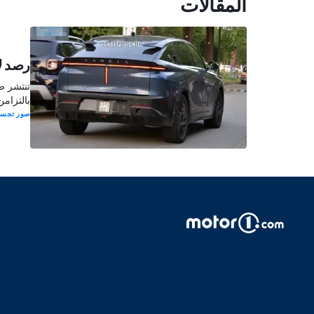
المقالات
رصد لا
تنتشر ص
بالتزام
صور تجس