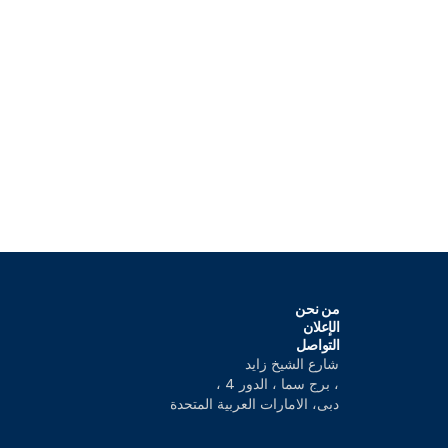
من نحن
الإعلان
التواصل
شارع الشيخ زايد
، برج سما ، الدور 4 ،
دبى، الامارات العربية المتحدة