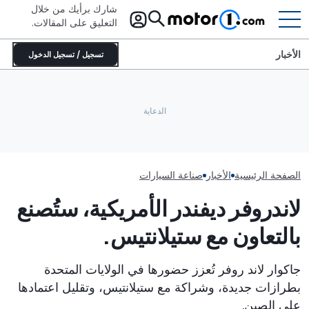
شارك برأيك من خلال
التعليق على المقالات.
الأخبار
تسجيل / تسجيل الدخول
من يملك من؟ قائمة بأبرز العلامات
التجارية للسيارات والشركات الأم
كيف تعيد بينينفارينا صياغة التصاميم
خمس حقائق قد لا تعر
المالكة لها
الداخلية الفاخرة
روميو
الصفحة الرئيسية
الأخبار
صناعة السيارات
لاندروفر ديفندر الأمريكية، ستُصنع
بالتعاون مع ستيلانتيس.
جاكوار لاند روفر تُعزز حضورها في الولايات المتحدة
بطرازات جديدة، وشراكة مع ستيلانتيس، وتقليل اعتمادها
على الصين.