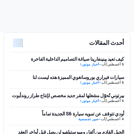
أحدث المقالات
كيف تعيد بينينفارينا صياغة التصاميم الداخلية الفاخرة
5 أغسطس/آب
-
أخبار موتور١
سيارات فيراري بوروسانغوي المميزة هذه ليست لنا
5 أغسطس/آب
-
أخبار موتور١
بيرتوني تُحوّل مشغلها لمقر جديد مخصص لإنتاج طراز روندأبوت
5 أغسطس/آب
-
أخبار موتور١
أودي تتوقف عن تمويه سيارة S6 الجديدة تماماً
4 أغسطس/آب
-
صور تجسسية
الجيل القادم من ألفا روميو ستيلفيو لن يصل قبل أواخر العقد