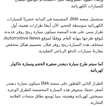
للسيارات الكهربائية.
ستشمل منصة EMA، المصممة في البداية حصريًا للسيارات
الكهربائية متوسطة الحجم، الآن أيضًا طرازات هجينة. أول
طراز مبني على هذه المنصة سيكون سيارة رينج روفر جديدة،
يُتوقع طرحها بنهاية العام. ووفقًا لموقع Automotive News،
ستخلف هذه السيارة رينج روفر فيلار، بتصميم هيكل منخفض
مقارنةً بسيارات الدفع الرباعي التقليدية.
كما سيتم طرح سيارة ديفندر صغيرة الحجم وسيارة جاكوار
كهربائية
.
الطراز الثاني المُطور على منصة EMA سيكون سيارة ديفندر
أصغر حجمًا. ستتوفر هذه السيارة المخصصة للطرق الوعرة
بنسختين كهربائية وهجينة، مما يُوسع نطاق منتجات العلامة
التجارية.