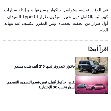
في الوقت نفسه، ستواصل جاكوار مسيرتها نحو إنتاج سيارات
كهربائية بالكامل دون تغيير. سيكون طراز Type 01 السيدان
أول طراز من الحقبة الجديدة، ومن المقرر الكشف عنه بنهاية
العام.
اقرأ أيضًا
جاكوار لاند روفر لديها 215 ألف طلب مسبق
تقرير: جاكوار تُقيل رئيس قسم التصميم المُصمم
لسيارة تايب 00 الإختبارية