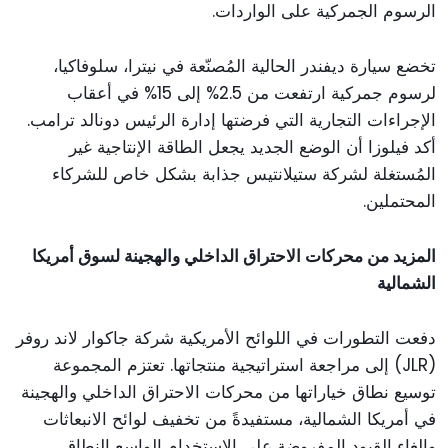
الرسوم الجمركية على الواردات.
تخضع سيارة ديفندر الحالية المُصنّعة في نيترا، سلوفاكيا،
لرسوم جمركية ارتفعت من 2.5% إلى 15% في أعقاب
الإجراءات التجارية التي فرضتها إدارة الرئيس دونالد ترامب.
أكد فيلوزا أن الوضع الجديد يجعل الطاقة الإنتاجية غير
المُستغلة لشركة ستيلانتيس جذابة بشكل خاص للشركاء
المحتملين.
المزيد من محركات الاحتراق الداخلي والهجينة لسوق أمريكا
الشمالية
دفعت التطورات في اللوائح الأمريكية شركة جاكوار لاند روفر
(JLR) إلى مراجعة استراتيجية منتجاتها. تعتزم المجموعة
توسيع نطاق خياراتها من محركات الاحتراق الداخلي والهجينة
في أمريكا الشمالية، مستفيدةً من تخفيف لوائح الانبعاثات
وإلغاء القيود المفروضة على الاستخدام الواسع النطاق