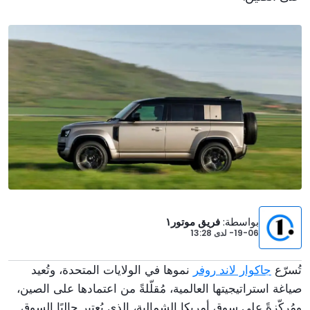
بواسطة
:
فريق موتور١
19-06-
لدى
13:28
تُسرّع
جاكوار لاند روفر
نموها في الولايات المتحدة، وتُعيد
صياغة استراتيجيتها العالمية، مُقلّلةً من اعتمادها على الصين،
ومُركّزةً على سوق أمريكا الشمالية، الذي يُعتبر حاليًا السوق