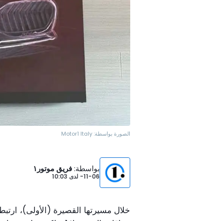
الصورة بواسطة:
Motor1 Italy
بواسطة
:
فريق موتور١
11-06-
لدى
10:03
خلال مسيرتها القصيرة (الأولى)، ارتب