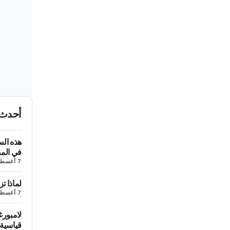
أحدث 
هذه الس
في المق
7 أغسطس/آب
لماذا تز
7 أغسطس/آب
لامبورغ
قياسية 