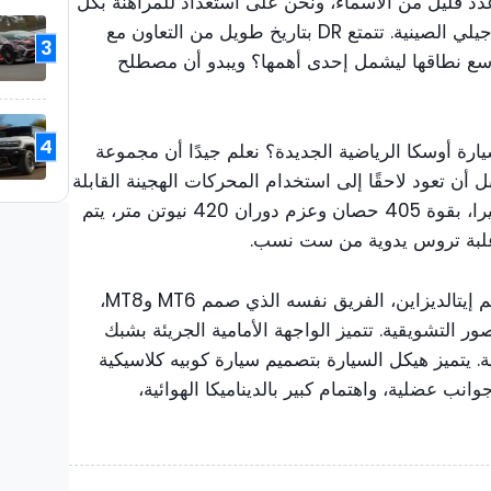
عدد قليل من الأسماء، ونحن على استعداد للمراهنة بكل
، المملوكة لمجموعة جيلي الصينية. تتمتع DR بتاريخ طويل من التعاون مع
3
 توسع نطاقها ليشمل إحدى أهمها؟ ويبدو أن مصطلح
4
رة أوسكا الرياضية الجديدة؟ نعلم جيدًا أن مجموعة
 أن تعود لاحقًا إلى استخدام المحركات الهجينة القابلة
للشحن، ومحرك V6 حصري لسيارة إميرا، بقوة 405 حصان وعزم دوران 420 نيوتن متر، يتم
ر علبة تروس يدوية من ست نسب.
تصميم كلاسيكي مزين بهيكل من تصميم إيتالديزاين، الفريق نفسه الذي صمم MT6 وMT8،
ور التشويقية. تتميز الواجهة الأمامية الجريئة بشبك
. يتميز هيكل السيارة بتصميم سيارة كوبيه كلاسيكية
نب عضلية، واهتمام كبير بالديناميكا الهوائية،