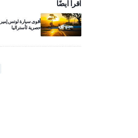
اقرأ أيضًا
أقوى سيارة لوتس إميرا
حصرية لأستراليا