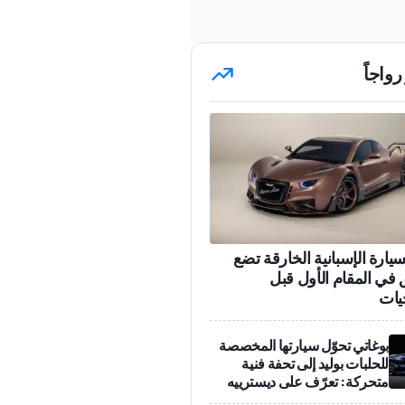
رواجاً
سيارة الإسبانية الخارقة تضع
 في المقام الأول قبل
يات
بوغاتي تحوّل سيارتها المخصصة
للحلبات بوليد إلى تحفة فنية
متحركة: تعرّف على ديسترييه