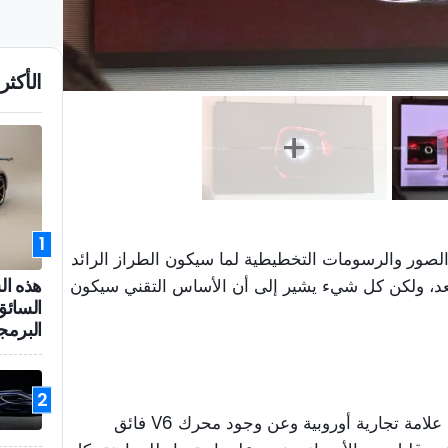
الأكثر 
1
لصور والرسومات التخطيطية لما سيكون الطراز الرائد
هذه ال
بعد، ولكن كل شيء يشير إلى أن الأساس التقني سيكون
السائق
البرمج
2
في الواقع، تحدثت أوسكا عن تعاون مع علامة تجارية أوروبية وعن وجود محرك V6 فائق