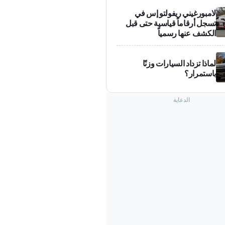
لامبورغيني ريفولتو إس في
تسجل أرقاماً قياسية حتى قبل
الكشف عنها رسمياً
لماذا تزداد السيارات وزنًا
باستمرار؟