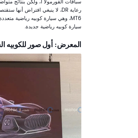
سباقات الفورمولا 1، ولكن
رعاية DR، لا ينبغي افتراض أنه
MT6، وهي سيارة كوبيه رياضية متع
سيارة كوبيه رياضية جديدة.
المعرض: أول صور للكوبيه الجديد