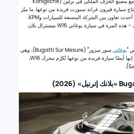
مع مصنع الخزف الملكي في برلين (Königliche
Porzellan-Manufaktur ) لإنتاج سيارة فيرون غراند سبورت فريدة من نوعها. ما ميّز
تلك السيارة هو استخدام الخزف، وفي أحدث تعاون بين الشركة المصنعة للسيارات وKPM،
تُستخدم هذه المادة الفاخرة مرة أخرى - هذه المرة في سيارة بوغاتي W16 ميسترال بلان
ص "
بوغاتي
سور ميزور" (Bugatti Sur Mesure)، وهي
احتفاءٌ بأكثر من مجرد سيارة ميسترال. إنها أيضًا سيارة فريدة من نوعها تُكرّم محرك W16،
ا).