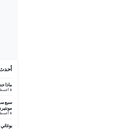
أحدث 
ماذا حد
6 أغسطس/آب
سبع سيا
مونتير
6 أغسطس/آب
بوغاتي 