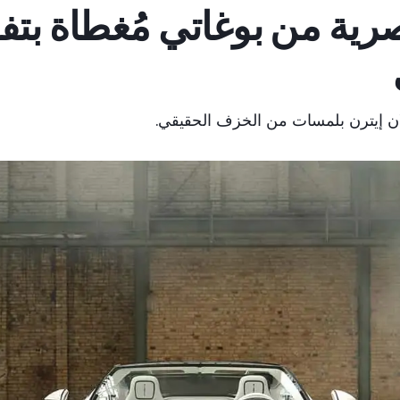
ية من بوغاتي مُغطاة بت