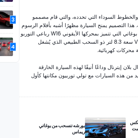
 والخطوط السوداء التي تحدده، والتي قام مصممو
3
 هذا التصميم يمنح السيارة مظهرًا أشبه بأفلام الرسوم
المتحركة. تُعدّ ميسترال أحدث سيارات بوغاتي التي تتميز بمحركها الأيقوني W16 رباعي التوربو
سعة 8.0 لتر. أما خليفتها فهو محرك V16 سعة 8.3 لتر ذو السحب الطبيعي الذي يُشغل
4
ة محركات كهربائية.
تُعتبر بوغاتي W16 ميسترال بلان إيترنال وداعًا أنيقًا لهذه السيارة الخارقة
تي العديد من هذه السيارات مع تولي توربيون مكانتها كأول
لكس
بورشه تنسحب من بوغاتي
مت
ريماس