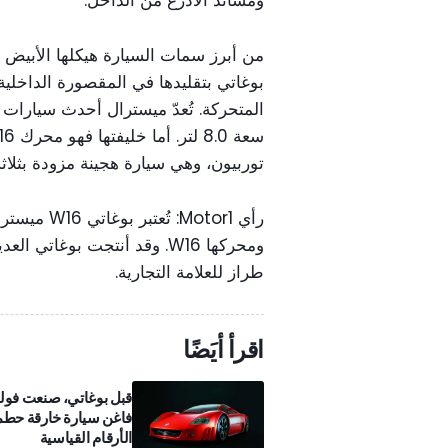
ومساند الأذرع من الداخل.
من أبرز سمات السيارة هيكلها الأبيض
بوغاتي بتقليدها في المقصورة الداخلية.
توربيون، وهي سيارة هجينة مزودة بثلاث
رأي Motor1: 
ومحركها W16. وقد أنتجت بوغا
طراز للعلامة التجارية.
اقرأ أيَضًا
قبل بوغاتي، صنعت فو
فاغن سيارة خارقة حط
الأرقام القياسية