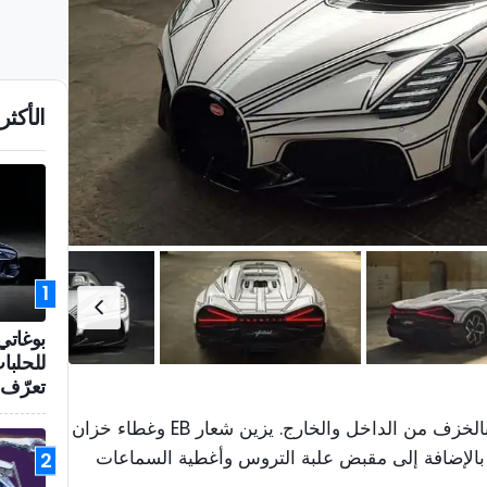
الأكثر 
1
بوغاتي
للحلبا
تعرّف 
تتميز سيارة W16 ميسترال بلان إيترن بالخزف من الداخل والخارج. يزين شعار EB وغطاء خزان
بالإضافة إلى مقبض علبة التروس وأغطية السماعات
2