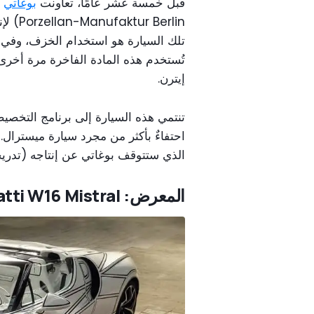
قبل خمسة عشر عامًا، تعاونت
بوغاتي
Berlin
إيترن.
تنتمي هذه السيارة إلى برنامج التخصي
الذي ستتوقف بوغاتي عن إنتاجه (تدريجيً
المعرض: Bugatti W16 Mistral «بلانك إترنيل» (2026)