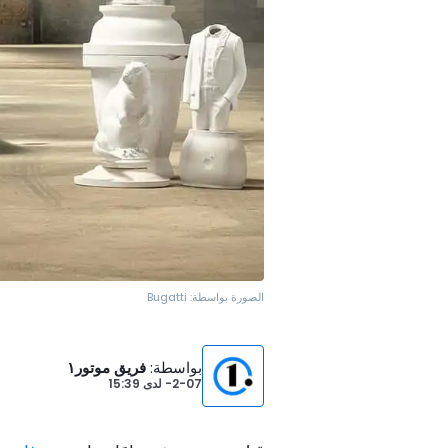
الصورة بواسطة:
Bugatti
بواسطة
:
فريق موتور١
2-07-
لدى
15:39