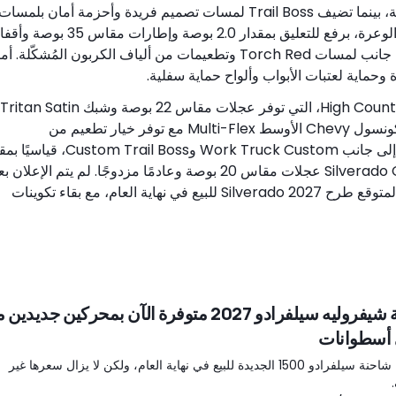
برفع للتعليق بمقدار 2.0 بوصة وإطارات مقاس 34 بوصة، بينما تضيف Trail Boss لمسات تصميم فريدة وأحزمة أمان بلمسات
Torch Red. وتتميّز ZR2، وهي أعلى فئة تجهيز للطرق الوعرة، برفع للتعليق بمقدار 2.0 بوصة وإطارات مقاس
تفاضل E-lockers ومخمّدات Multimatic DSSV، إلى جانب لمسات Torch Red وتطعيمات من ألياف الكربون المُشكّلة. أم
وتضم بقية تشكيلة Silverado لعام 2027 فئة تجهيز High Country، التي توفر عجلات مقاس 22 بوصة وشبك Tritan Satin
جديدًا وأول فتحة سقف بانورامية للشاحنة. كما تتضمن كونسول Chevy الأوسط Multi-Flex مع توفر خيار تطعيم من
الميكروفايبر السويدي. وتأتي فئة تجهيز Silverado LT، إلى جانب Work Truck Custom وm Trail Boss
بنش، مع توفر مقاعد أمامية منفصلة. وتتضمن Silverado Custom عجلات مقاس 20 بوصة وعادمًا مزدوجًا. لم يتم الإعلان
عن الأسعار ومواصفات مجموعة نقل الحركة، لكن من المتوقع طرح Silverado 2027 للبيع في نهاية العام، مع بقاء تكوينات
شاحنة شيفروليه سيلفرادو 2027 متوفرة الآن بمحركين جديدي
 أسطوانات
ستُطرح شاحنة سيلفرادو 1500 الجديدة للبيع في نهاية العام، ولكن لا يزال سعرها غير