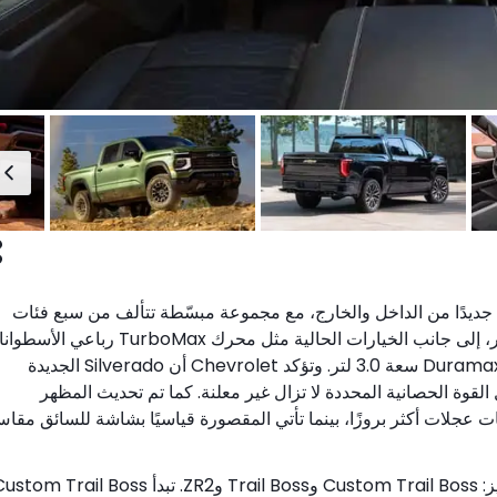
Chevrolet Silverad لعام 2027 تصميمًا جديدًا من الداخل والخارج، مع مجموعة مبسّطة تتألف من سبع فئات
تجهيز. وتوفر محركين V8 جديدين بسعة 5.7 لتر و6.6 لتر، إلى جانب الخيارات الحالية مثل محرك TurboMax رب
خطي سعة 2.7 لتر المزود بشاحن توربيني ومحرك Duramax V6 سعة 3.0 لتر. وتؤكد Chevrolet أن Silverado الجديدة
غم أن تفاصيل القوة الحصانية المحددة لا تزال غير معلنة. كما تم تحديث المظهر
 معدّلة وفتحات عجلات أكثر بروزًا، بينما تأتي المقصورة قياسيًا بشاشة للسائق مقا
لعشاق الطرق الوعرة، توفر Silverado ثلاث فئات تجهيز: Custom Trail Boss وTrail Boss وZR2. تبدأ m Trail Boss