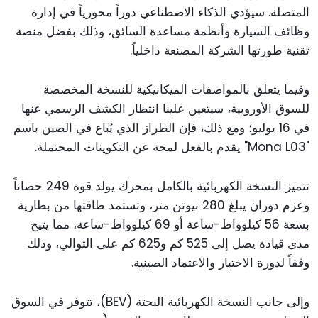
المتصلة. سيؤدي الذكاء الاصطناعي دوراً محورياً في إدارة
وظائف السيارة وأنظمة مساعدة السائق، وذلك بفضل منصة
تقنية طورتها الشركة المصنعة داخلياً.
وفيما يتعلق بالمواصفات الميكانيكية للنسخة المخصصة
للسوق الأوروبية، سيتعين علينا انتظار الكشف الرسمي عنها
في 16 يوليو؛ ومع ذلك، فإن الطراز الذي يُباع في الصين باسم
"Mona L03" يقدم بالفعل لمحة عن التكوينات المحتملة.
تتميز النسخة الكهربائية بالكامل بمحرك يولد قوة 249 حصاناً
وعزم دوران يبلغ 280 نيوتن متر، وتستمد طاقتها من بطارية
بسعة 56 كيلوواط-ساعة أو 69 كيلوواط-ساعة، مما يتيح
مدى قيادة يصل إلى 525 كم و625 كم على التوالي، وذلك
وفقاً لدورة الاختبار والاعتماد الصينية.
وإلى جانب النسخة الكهربائية البحتة (BEV)، تتوفر في السوق