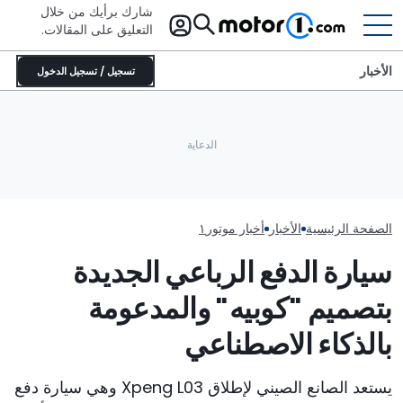
شارك برأيك من خلال
التعليق على المقالات.
الأخبار
تسجيل / تسجيل الدخول
بوغاتي تحوّل سيارتها المخصصة
للحلبات بوليد إلى تحفة فنية متحركة:
سبع سيارات فيراري ا
ماذا حدث لزينة غطاء المحرك؟
تعرّف على ديسترييه
مزاد مونتيري
الصفحة الرئيسية
الأخبار
أخبار موتور١
سيارة الدفع الرباعي الجديدة
بتصميم "كوبيه" والمدعومة
بالذكاء الاصطناعي
يستعد الصانع الصيني لإطلاق Xpeng L03 وهي سيارة دفع