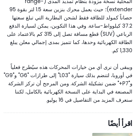
المحلية نسخة مزودة بنظام تمديد المدى (range-
extender)؛ حيث يعمل محرك بنزين سعة 1.5 لتر بقوة 95
حصاناً كمولد للطاقة فقط لشحن البطارية التي تبلغ سعتها
37.2 كيلوواط-ساعة. وفي هذا التكوين، يمكن لسيارة الدفع
الرباعي (SUV) قطع مسافة تصل إلى 315 كم بالاعتماد على
الطاقة الكهربائية وحدها، كما تتميز بمدى إجمالي معلن يبلغ
1,330 كم.
ويبقى أن نرى أي من خيارات المحركات هذه سيُطرح فعلياً
في أوروبا، لتنضم بذلك سيارة "L03" إلى طرازات "G6" و"G9"
و"P7+" ضمن تشكيلة الشركة. ومن المرجح أن تركز الشركة
المصنعة في البداية على النسخة الكهربائية بالكامل، لكننا
سنعرف المزيد من التفاصيل في 16 يوليو.
اقرأ أيضًا