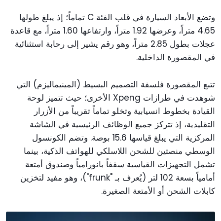
وتضع الأبعاد السيارة في قلب الفئة C تماماً؛ إذ يبلغ طولها
4.65 متراً، وعرضها 1.92 متراً، وارتفاعها 1.60 متراً، مع قاعدة
عجلات بطول 2.85 متراً، وهو رقم يشير إلى رحابة استثنائية
في المقصورة الداخلية.
تتبع المقصورة فلسفة التصميم البسيط (المينيماليزم) التي
شوهدت في طرازات Xpeng الأخرى؛ حيث تتميز لوحة
القيادة بخطوط انسيابية وتخلو تماماً تقريباً من الأزرار
التقليدية، إذ تتركز جميع الوظائف الرئيسية في الشاشة
المركزية التي يبلغ قياسها 15.6 بوصة. وتضم الكونسول
الوسطي منصتين للشحن اللاسلكي للهواتف الذكية، بينما
تشمل التجهيزات القياسية سقفاً بانورامياً وصندوق أمتعة
أمامياً بسعة 102 لتر (يُعرف بـ "frunk")، وهو مفيد لتخزين
كابلات الشحن أو الأمتعة الصغيرة.