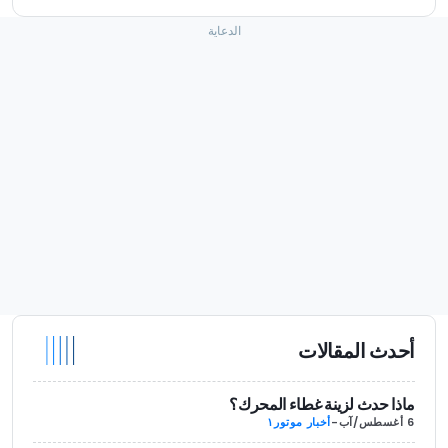
أحدث المقالات
ماذا حدث لزينة غطاء المحرك؟
6 أغسطس/آب
-
أخبار موتور١