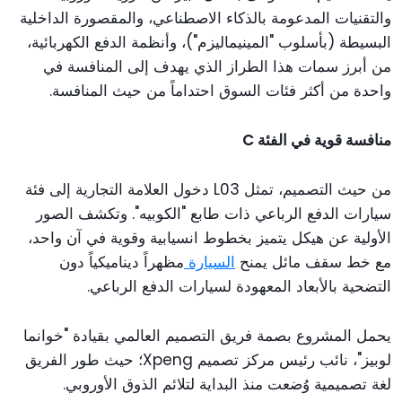
والتقنيات المدعومة بالذكاء الاصطناعي، والمقصورة الداخلية
البسيطة (بأسلوب "المينيماليزم")، وأنظمة الدفع الكهربائية،
من أبرز سمات هذا الطراز الذي يهدف إلى المنافسة في
واحدة من أكثر فئات السوق احتداماً من حيث المنافسة.
منافسة قوية في الفئة C
من حيث التصميم، تمثل L03 دخول العلامة التجارية إلى فئة
سيارات الدفع الرباعي ذات طابع "الكوبيه". وتكشف الصور
الأولية عن هيكل يتميز بخطوط انسيابية وقوية في آن واحد،
مع خط سقف مائل يمنح
السيارة
مظهراً ديناميكياً دون
التضحية بالأبعاد المعهودة لسيارات الدفع الرباعي.
يحمل المشروع بصمة فريق التصميم العالمي بقيادة "خوانما
لوبيز"، نائب رئيس مركز تصميم Xpeng؛ حيث طور الفريق
لغة تصميمية وُضعت منذ البداية لتلائم الذوق الأوروبي.