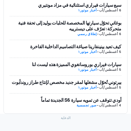
سبع سيارات فيراري استثنائية في مزاد مونتيري
6 أغسطس/آب
-
أخبار موتور١
بوغاتي تحوّل سيارتها المخصصة للحلبات بوليد إلى تحفة فنية
متحركة: تعرّف على ديسترييه
6 أغسطس/آب
-
إطلاق رسمي
كيف تعيد بينينفارينا صياغة التصاميم الداخلية الفاخرة
5 أغسطس/آب
-
أخبار موتور١
سيارات فيراري بوروسانغوي المميزة هذه ليست لنا
5 أغسطس/آب
-
أخبار موتور١
بيرتوني تُحوّل مشغلها لمقر جديد مخصص لإنتاج طراز روندأبوت
5 أغسطس/آب
-
أخبار موتور١
أودي تتوقف عن تمويه سيارة S6 الجديدة تماماً
4 أغسطس/آب
-
صور تجسسية