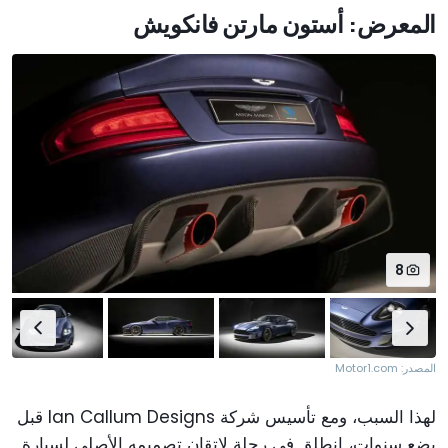
المعرض: أستون مارتن فانكويش
8
المصدر: Motor1.com
لهذا السبب، ومع تأسيس شركة Ian Callum Designs قبل
بضع سنوات، انطلق في رحلة لإتقان تصميمه الأصلي لسيارة