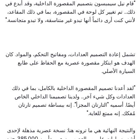
"قام نيل سيمبسون بتصميم المقصورة الداخلية، وقد أبدع في
ذلك... تم تغيير كل لوحة في المقصورة، بما في ذلك المقاعد،
لأنني كنت أرى دائماً أنها تبدو غير متناسقة، ولا تبدو متجانسة."
تشمل إعادة التصميم العدادات، ومفاتيح التحكم، والمواد. كان
الهدف هو ابتكار مقصورة عصرية مع الحفاظ على طابع
السيارة الأصلي.
"لقد أعدنا تصميم المقصورة الداخلية بالكامل، بما في ذلك
العدادات وكل شيء آخر... ولدينا تصميمنا الداخلي الخاص
أيضًا. أسميه "التارتان المجزأ". إنه ببساطة تصميم تارتان
مُفكك. إنه ممتع للغاية."
والنتيجة النهائية هي ما ترونه هنا: نسخة عصرية مذهلة لإحدى
أشهر سيارات على مر العصور. بسعر يبدأ من 385,000 جنيه