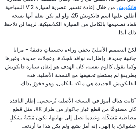
فانكويش
من خلال إعادة تفسير عصرية لسيارة V12 السياحية.
أطلق عليها اسم فانكويش 25، ولو لم تكن تعلم أنها نسخة
مُعاد تصميمها بالكامل من السيارة الكلاسيكية، لربما لن تلاحظ
ذلك أبدًا.
لكنّ التصميم الأصليّ يخفي وراءه تحسيناتٍ دقيقةً - مرايا
جانبية جديدة، وإطارات نوافذ مُجدّدة، وعجلات جديدة، وغيرها.
وكما يقول كالوم نفسه، كان الهدف هو إتقان سيارة فانكويش
بطريقةٍ لم يستطع تحقيقها مع النسخة الأصلية. هذه
الفانكويش الجديدة هي ملكه بالكامل، وهو فخورٌ بذلك.
"كانت هناك أمورٌ في النسخة الأصلية تُزعجني... إطار النافذة
كان مصنوعًا من قطع غيار جاكوار من طراز XK، مثل قطع
مطاطية مُشكّلة. وعندما تصل إلى نهايتها، تكون مُثبّتةً بشكلٍ
عشوائيّ، يا إلهي، إنه أمرٌ بشع. ولم يكن هذا ما أردته...