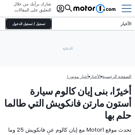
شارك برأيك من خلال
التعليق على المقالات.
الأخبار
تسجيل / تسجيل الدخول
بوغاتي تحوّل سيارتها المخصصة
للحلبات بوليد إلى تحفة فنية متحركة:
سبع سيارات فيراري ا
ماذا حدث لزينة غطاء المحرك؟
تعرّف على ديسترييه
مزاد مونتيري
الصفحة الرئيسية
الأخبار
أخبار موتور١
أخيرًا، بنى إيان كالوم سيارة
أستون مارتن فانكويش التي طالما
حلم بها
تحدث موقع Motor1 مع إيان كالوم عن فانكويش 25 وما