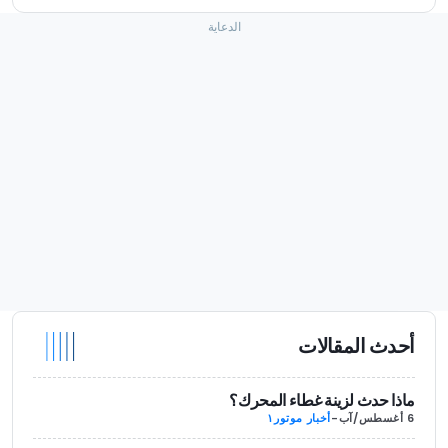
أحدث المقالات
ماذا حدث لزينة غطاء المحرك؟
6 أغسطس/آب
-
أخبار موتور١