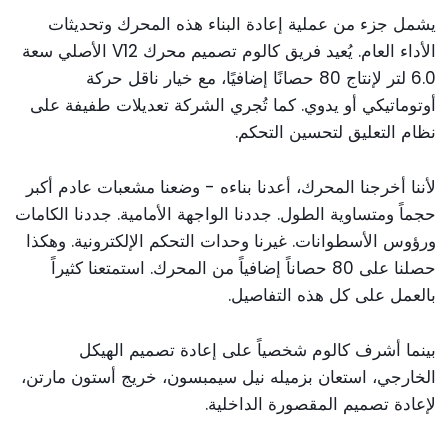
يشمل جزء من عملية إعادة البناء هذه المحرك وتحديثات
الأداء العام. يُعيد فريق كالوم تصميم محرك V12 الأصلي سعة
6.0 لتر لإنتاج 80 حصانًا إضافيًا، مع خيار ناقل حركة
أوتوماتيكي أو يدوي. كما تُجري الشركة تعديلات طفيفة على
نظام التعليق لتحسين التحكم.
لأننا أخرجنا المحرك، أعدنا بناءه - وضعنا مشعبات عادم أكبر
حجماً ومتساوية الطول. جددنا الواجهة الأمامية. جددنا الكامات
ورؤوس الأسطوانات. غيرنا وحدات التحكم الإلكترونية. وهكذا
حصلنا على 80 حصاناً إضافياً من المحرك. استمتعنا كثيراً
بالعمل على كل هذه التفاصيل.
بينما أشرف كالوم شخصياً على إعادة تصميم الهيكل
الخارجي، استعان بزميله نيل سيمبسون، خريج أستون مارتن،
لإعادة تصميم المقصورة الداخلية.