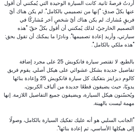
أردتُ فرصةً ثانية. كانت السيارة الوحيدة التي يُمكنني أن أقول
عنها بكلّ صدق: "إنها من تصميمي بالكامل". لم يكن هناك أيّ
فريقٍ مُشارك. لم يكن هناك أيّ شخصٍ آخر مُشاركًا في
التصميم الخارجيّ، لذلك يُمكنني أن أقول بكلّ حقّ: "هذه
سيارتي، وأريد إعادة تصميمها". ونادرًا ما يمكنك أن تقول بحق:
"هذه ملكي بالكامل".
بالطبع، لا تقتصر سيارة فانكويش 25 على مجرد إضافة
تفاصيل جديدة بشكل عشوائي على هيكل أصلي. يقوم فريق
كالوم ديزاينز بتفكيك كل سيارة فانكويش 25 وإعادة بنائها
يدويًا، حيث يضيفون قطعًا جديدة من ألياف الكربون،
ويُحسّنون هيكل السيارة، ويضيفون جميع التفاصيل اللازمة. إنها
مهمة ليست بالهينة.
"الجانب السلبي هو أنه عليك تفكيك السيارة بالكامل، وصولًا
إلى هيكلها الأساسي، ثم إعادة بنائها".