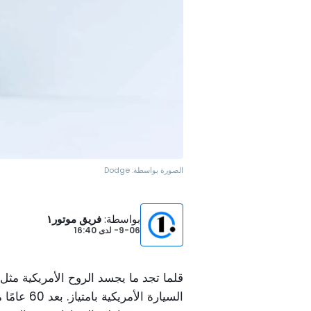
الصورة بواسطة:
Dodge
بواسطة
:
فريق موتور١
9-06-
لدى
16:40
قلما تجد ما يجسد الروح الأمريكية مث
السيارة ال