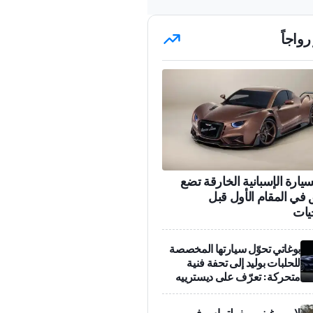
رواجاً
سيارة الإسبانية الخارقة تضع
 في المقام الأول قبل
يات
بوغاتي تحوّل سيارتها المخصصة
للحلبات بوليد إلى تحفة فنية
متحركة: تعرّف على ديسترييه
لامبورغيني ريفولتو إس في