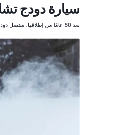
سيارة دودج تشا
بعد 60 عامًا من إطلاقها، ستصل دودج تشارجر رسميًا إلى الأسواق، مزودةً بمحرك بنزين سداسي الأسطوانات سعة 3.0 لتر.