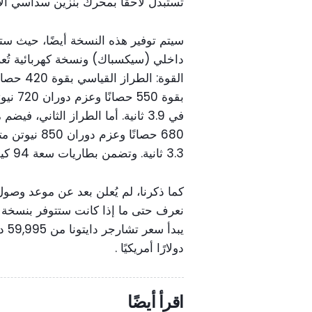
تُستبدل لاحقًا بمحرك بنزين سداسي الأسطوا
سيتم توفير هذه النسخة أيضًا، حيث س
داخلي (سيكسباك) ونسخة كهربائية تُعرف
في 3.9 ثانية. أما الطراز الثاني، 
3.3 ثانية. وتضمن بطاريات سعة 94 كيلوواط/ساعة مدى يصل إلى 418 كيلومتر.
كما ذكرنا، لم يُعلن بعد عن موعد وصول
نعرف حتى ما إذا كانت ستتوفر بنسخة با
دولارًا أمريكيًا .
اقرأ أيضًا