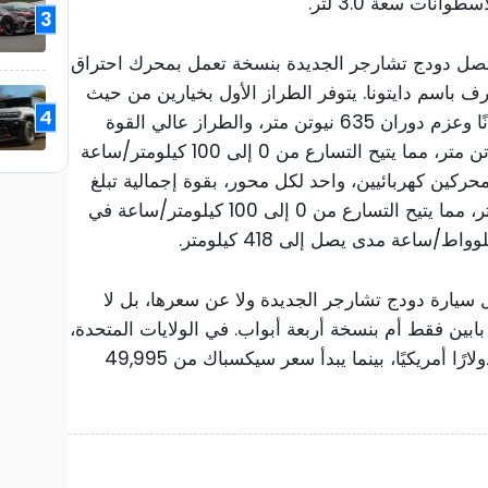
نات سعة 3.0 لتر.
3
تصل دودج تشارجر الجديدة بنسخة تعمل بمحرك احتراق
 باسم دايتونا. يتوفر الطراز الأول بخيارين من حيث
4
القوة: الطراز القياسي بقوة 420 حصانًا وعزم دوران 635 نيوتن متر، والطراز عالي القوة
بقوة 550 حصانًا وعزم دوران 720 نيوتن متر، مما يتيح التسارع من 0 إلى 100 كيلومتر/ساعة
فيضم محركين كهربائيين، واحد لكل محور، بقوة إجمالية تبلغ
680 حصانًا وعزم دوران 850 نيوتن متر، مما يتيح التسارع من 0 إلى 100 كيلومتر/ساعة في
 سيارة دودج تشارجر الجديدة ولا عن سعرها، بل لا
بين فقط أم بنسخة أربعة أبواب. في الولايات المتحدة،
يبدأ سعر تشارجر دايتونا من 59,995 دولارًا أمريكيًا، بينما يبدأ سعر سيكسباك من 49,995