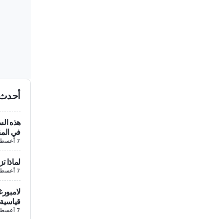
أحدث 
هذه الس
في المق
7 أغسطس/آب
لماذا تز
7 أغسطس/آب
لامبورغ
قياسية 
7 أغسطس/آب