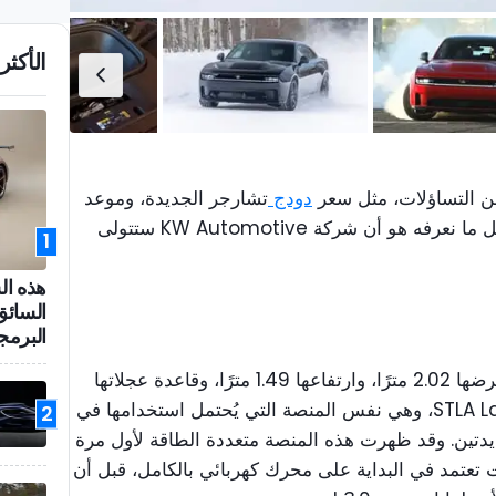
الأكثر 
 من التساؤلات، مثل سعر
دودج
تشارجر الجديدة، وموعد
إطلاقها، والأسواق التي ستُطرح فيها. كل ما نعرفه هو أن شركة KW Automotive ستتولى
1
هذه ال
السائق
البرمج
يبلغ طول دودج تشارجر 5.24 مترًا، وعرضها 2.02 مترًا، وارتفاعها 1.49 مترًا، وقاعدة عجلاتها
3.07 مترًا، وهي مبنية على منصة STLA Large، وهي نفس المنصة التي يُحتمل استخدامها في
2
ديدتين. وقد ظهرت هذه المنصة متعددة الطاقة لأول مرة
ات المتحدة عام 2024، وكانت تعتمد في البداية على محرك كهربائي بالكامل، قبل أن