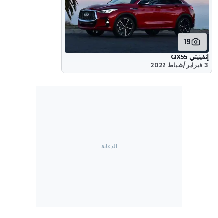
19
إنفينيتي QX55
3 فبراير/شباط 2022