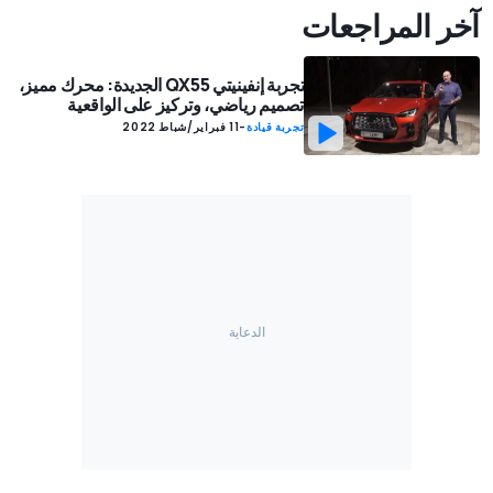
آخر المراجعات
تجربة إنفينيتي QX55 الجديدة: محرك مميز،
تصميم رياضي، وتركيز على الواقعية
تجربة قيادة
-
11 فبراير/شباط 2022