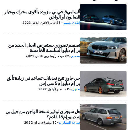
ألبينا بي5 جي تي مزودة بأقوى محرك وبخيار
الصالون أو الواجن
إطلاق رسمي
-
25 يناير/كانون الثاني 2023
تصميم تصوري يستعرض الجيل الجديد من
بي إم دبليو السلسلة الخامسة
تصميم
-
22 نوفمبر/تشرين الثاني 2022
جي-باور تتيح تعديلات تساعد في زيادة تألق
بي إم دبليو إم5 سي إس
تعديل
-
15 سبتمبر/أيلول 2022
هل سيجري توفير نسخة الواجن من جيل بي
إم دبليو إم5 القادم؟
صناعة السيارات
-
30 يونيو/حزيران 2022