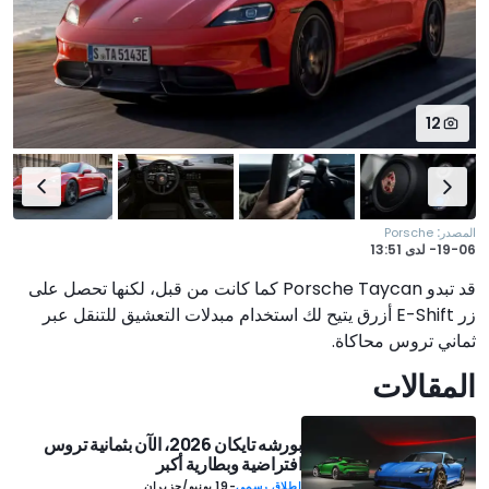
12
:
المصدر
Porsche
19-06-
لدى
13:51
قد تبدو Porsche Taycan كما كانت من قبل، لكنها تحصل على
زر E-Shift أزرق يتيح لك استخدام مبدلات التعشيق للتنقل عبر
ثماني تروس محاكاة.
المقالات
بورشه تايكان 2026، الآن بثمانية تروس
افتراضية وبطارية أكبر
إطلاق رسمي
-
19 يونيو/حزيران