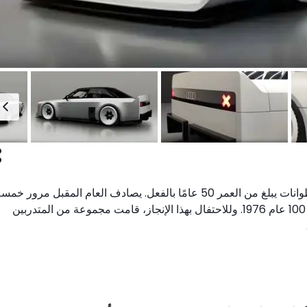
صدق أو لا تصدق، محرك أودي المحبوب ذو الخمس أسطوانات يبلغ من العمر 50 عامًا بالفعل. يصادف العام المقبل مرور خم
عقود منذ ظهور أول محرك بخمس أسطوانات في أودي 100 عام 1976. وللاحتفال بهذا الإنجاز، قامت مجموعة من المتدربين