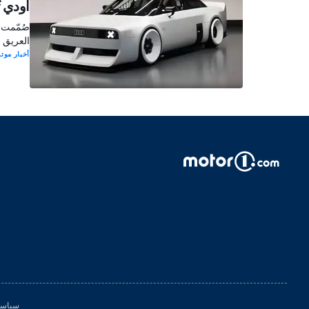
أودي ت
العريق 
أخبار موتو
سياسة