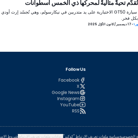
ُقدّم تحيةً مثاليةً لمحركها ذي الخمس أسطوانات
صُمّمت سيارة GT50 الاختبارية على يد متدربين في نيكارسولم، وهي تُجسّد إرث أودي
بكل فخر.
ر١
-
17 ديسمبر/كانون الأوّل 2025
Follow Us
Facebook
X
Google News
Instagram
YouTube
RSS
 الخصوصية
سياسة ملفات تعريف الارتباط "كوكيز"
إعدادات ملفات تعريف الارتباط
شروط الاست