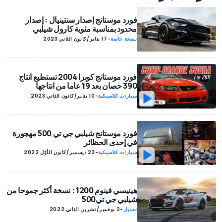
فورد موستانج إصدار سنتينيال : إصدار
محدود بمناسبة مئوية كارول شيلبي
نسخة خاصة
-
17 يناير/كانون الثاني 2023
فورد موستانج كوبرا 2004 تستطيع انتاج
390 حصان بعد 19 عاما من انتاجها
سيارات كلاسيكية
-
10 يناير/كانون الثاني 2023
فورد موستانج شيلبي جي تي 500 مهجورة
في إحدى الحظائر
سيارات كلاسيكية
-
23 ديسمبر/كانون الأوّل 2022
هينيسي فينوم 1200 : نسخة أكثر جموحا من
شيلبي جي تي500
تعديل
-
2 نوفمبر/تشرين الثاني 2022