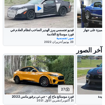
 مميزة على جهاز
فيديو تجسسي يبرز الهدير الصاخب لنظام العادم في
فورد موستانج القادمة
صور تجسسية
23 يونيو/حزيران 2022
آخر الصور
27
ديدة
فورد موستانغ ماخ إي - جي تي برفورمانس 2022
21 أكتوبر/تشرين الأوّل 2021