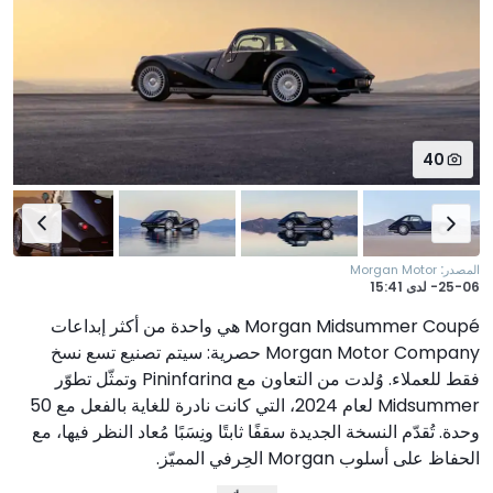
40
:
المصدر
Morgan Motor
25-06-
لدى
15:41
Morgan Midsummer Coupé هي واحدة من أكثر إبداعات
Morgan Motor Company حصرية: سيتم تصنيع تسع نسخ
فقط للعملاء. وُلدت من التعاون مع Pininfarina وتمثّل تطوّر
Midsummer لعام 2024، التي كانت نادرة للغاية بالفعل مع 50
وحدة. تُقدّم النسخة الجديدة سقفًا ثابتًا ونِسَبًا مُعاد النظر فيها، مع
الحفاظ على أسلوب Morgan الحِرفي المميّز.