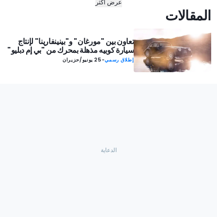
عرض أكثر
المقالات
تعاون بين "مورغان" و"بينينفارينا" لإنتاج
سيارة كوبيه مذهلة بمحرك من "بي إم دبليو"
إطلاق رسمي
-
25 يونيو/حزيران