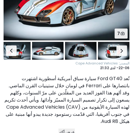
7
:
المصدر
Cape Advanced Vehicles
22-06-
لدى
21:32
تُعد Ford GT40 سيارة سباق أمريكية أسطورية اشتهرت
بانتصارها على Ferrari في لومان خلال ستينيات القرن الماضي.
وقد ألهم هذا الفوز العديد من المقلّدين على مرّ السنوات، وكلهم
يسعون إلى تكرار تصميم السيارة المميّز وأدائها. ويأتي أحدث تكريم
لهذه السيارة الأيقونية من Cape Advanced Vehicles (CAV)
في جنوب أفريقيا، التي قدّمت رستومود جديدة يبدو أنها مبنية على
هيكل Audi R8.
عرض أكثر