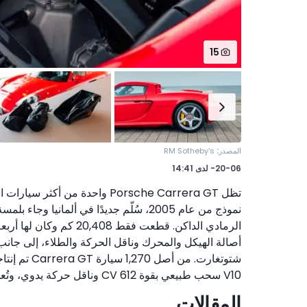
15
:
المصدر
RM Sotheby's
20-06-
لدى
14:41
V10 سحب طبيعي بقوة 612 CV وناقل حركة يدوي، وتُعد اليوم واحدة من آخر سيارات السوبركار التناظرية العظيمة.
المقالات