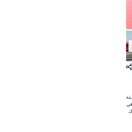
ت معاينة حديثة
لحركة والطلاء، إلى جانب عدم وجود حوادث. وقد أُجريت الصيانة دائمًا لدى Centro Porsche في
ة بمحرك