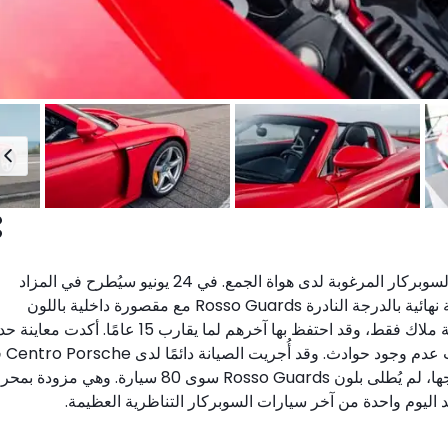
تظل Porsche Carrera GT واحدة من أكثر سيارات السوبركار المرغوبة لدى هواة الجمع. في 24 يونيو سيُطرح في المزاد
نموذج من عام 2005، سُلّم جديدًا في ألمانيا وجاء بلمسة نهائية بالدرجة النادرة Rosso Guards مع مقصورة داخلية باللون
الرمادي الداكن. قطعت فقط 20,408 كم وكان لها أربعة ملاك فقط، وقد احتفظ بها آخرهم لما يقارب 15 عامًا. أكد
أصالة الهيكل والمحرك وناقل ا
شتوتغارت. من أصل 1,270 سيارة Carrera GT تم إنتاجها، لم يُطلى بلون Rosso Guards سوى 80 سيارة. وهي مزود