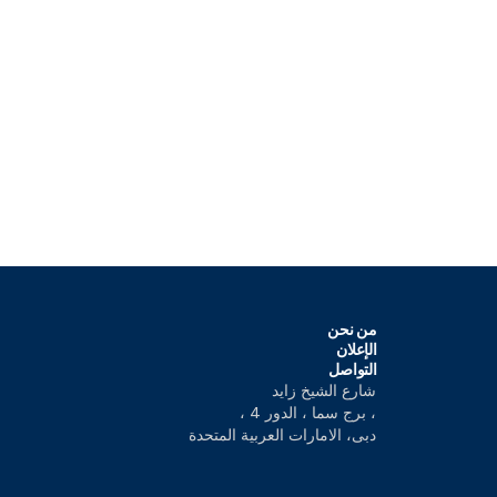
من نحن
الإعلان
التواصل
شارع الشيخ زايد
، برج سما ، الدور 4 ،
دبى، الامارات العربية المتحدة