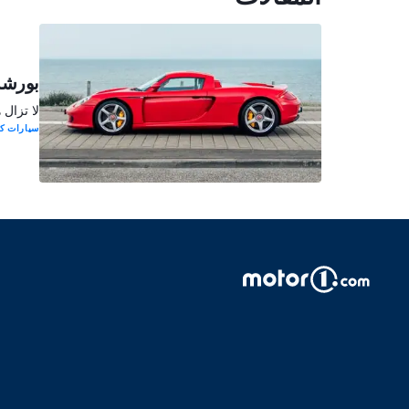
بورشه 
لا تزال 
سيارات كل