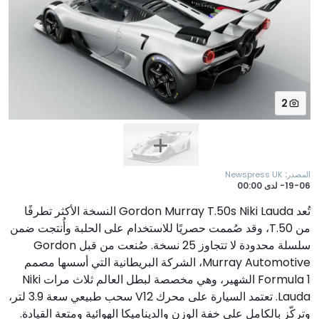
2
:
المصدر
Newspress UK
19-06-
لدى
00:00
تُعد Gordon Murray T.50s Niki Lauda النسخة الأكثر تطرفًا
من T.50، وقد صُممت حصريًا للاستخدام على الحلبة وأُنتجت ضمن
سلسلة محدودة لا تتجاوز 25 نسخة. صُنعت من قبل Gordon
Murray Automotive، الشركة البريطانية التي أسسها مصمم
Formula 1 الشهير، وهي مخصصة لبطل العالم ثلاث مرات Niki
Lauda. تعتمد السيارة على محرك V12 سحب طبيعي سعة 3.9 لتر،
وتركّز بالكامل على خفة الوزن والديناميكا الهوائية ومتعة القيادة.