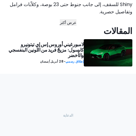
Shiny للسقف، إلى جانب جنوط حتى 23 بوصة، وكلاّبات فرامل
وتفاصيل حصرية.
عرض أكثر
المقالات
لامبورغيني أوروس إس إي تيتونيرو
كابسول: مزيجٌ فريد من اللونين البنفسجي
والأخضر
إطلاق رسمي
-
28 أبريل/نيسان