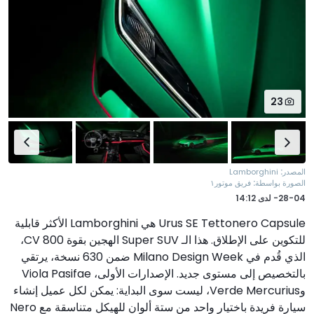
23
:
المصدر
Lamborghini
:
الصورة بواسطة
فريق موتور١
28-04-
لدى
14:12
Urus SE Tettonero Capsule هي Lamborghini الأكثر قابلية
للتكوين على الإطلاق. هذا الـ Super SUV الهجين بقوة 800 CV،
الذي قُدم في Milano Design Week ضمن 630 نسخة، يرتقي
بالتخصيص إلى مستوى جديد. الإصدارات الأولى، Viola Pasifae
وVerde Mercurius، ليست سوى البداية: يمكن لكل عميل إنشاء
سيارة فريدة باختيار واحد من ستة ألوان للهيكل متناسقة مع Nero