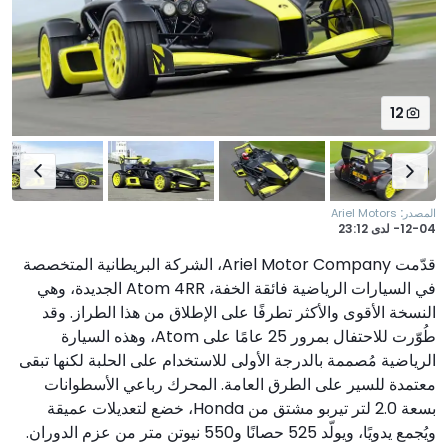
12
:
المصدر
Ariel Motors
12-04-
لدى
23:12
قدّمت Ariel Motor Company، الشركة البريطانية المتخصصة
في السيارات الرياضية فائقة الخفة، Atom 4RR الجديدة، وهي
النسخة الأقوى والأكثر تطرفًا على الإطلاق من هذا الطراز. وقد
طُوّرت للاحتفال بمرور 25 عامًا على Atom، وهذه السيارة
الرياضية مُصممة بالدرجة الأولى للاستخدام على الحلبة لكنها تبقى
معتمدة للسير على الطرق العامة. المحرك رباعي الأسطوانات
بسعة 2.0 لتر تيربو مشتق من Honda، خضع لتعديلات عميقة
ويُجمع يدويًا، ويولّد 525 حصانًا و550 نيوتن متر من عزم الدوران.