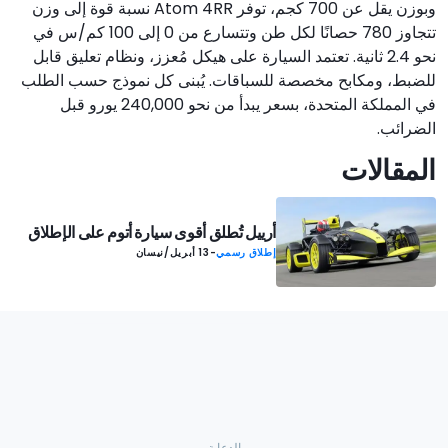
وبوزن يقل عن 700 كجم، توفر Atom 4RR نسبة قوة إلى وزن
تتجاوز 780 حصانًا لكل طن وتتسارع من 0 إلى 100 كم/س في
نحو 2.4 ثانية. تعتمد السيارة على هيكل مُعزز، ونظام تعليق قابل
للضبط، ومكابح مخصصة للسباقات. يُبنى كل نموذج حسب الطلب
في المملكة المتحدة، بسعر يبدأ من نحو 240,000 يورو قبل
الضرائب.
المقالات
أرييل تُطلق أقوى سيارة أتوم على الإطلاق
إطلاق رسمي
-
13 أبريل/نيسان