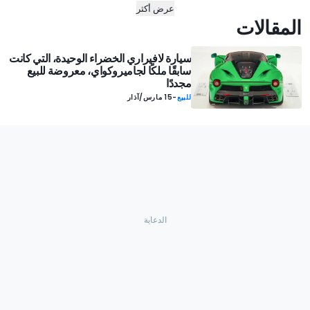
عرض أكثر
المقالات
سيارة لافيراري الخضراء الوحيدة، التي كانت
سابقًا ملكًا لجاميروكواي، معروضة للبيع
مجددًا
للبيع
-
15 مارس/آذار