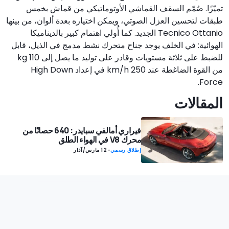
تميّزًا. صُمّم السقف القماشي الأوتوماتيكي من قماش بخمس
طبقات لتحسين العزل الصوتي، ويمكن اختياره بعدة ألوان، من بينها
Tecnico Ottanio الجديد. كما أُولي اهتمام كبير بالديناميكا
الهوائية: في الخلف يوجد جناح متحرك نشط مدمج في الذيل، قابل
للضبط على ثلاثة مستويات وقادر على توليد ما يصل إلى 110 kg
من القوة الضاغطة عند 250 km/h في إعداد High Down
Force.
المقالات
فيراري أمالفي سبايدر: 640 حصانًا من
محرك V8 في الهواء الطلق
إطلاق رسمي
-
12 مارس/آذار