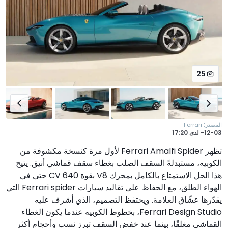
25
:
المصدر
Ferrari
12-03-
لدى
17:20
تظهر Ferrari Amalfi Spider لأول مرة كنسخة مكشوفة من
الكوبيه، مستبدلةً السقف الصلب بغطاء سقف قماشي أنيق. يتيح
هذا الحل الاستمتاع بالكامل بمحرك V8 بقوة 640 CV حتى في
الهواء الطلق، مع الحفاظ على تقاليد سيارات Ferrari spider التي
يقدّرها عشّاق العلامة. ويحتفظ التصميم، الذي أشرف عليه
Ferrari Design Studio، بخطوط الكوبيه عندما يكون الغطاء
القماشي مغلقًا، بينما عند خفض السقف تبرز نسب وأحجام أكثر