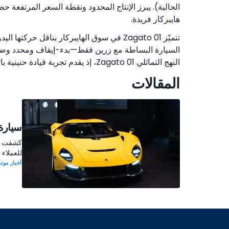
هايبركار فريدة.
تتميّز 01 Zagato في سوق الهايبركار بناقل حر
السيارة البساطة مع زرين فقط—بدء-إيقاف ومحدد وضع ال
النهج التماثلي 01 Zagato، إذ يقدم تجربة قيادة حنينية باتت غير شائعة بشكل متزايد في مشهد السيارات اليوم.
المقالات
سيارة 
للعملاء
أخبار موتو