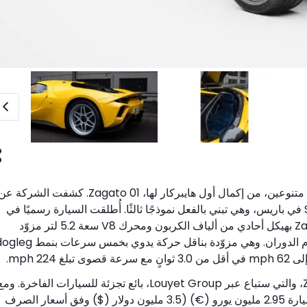
تقترب Capricorn Group، وهي مورد لعملاء سباقات متنوعين، من إكمال أول هايبركار لها، 01 Zagato. كشفت الشركة 
نموذجها الأوّلي الثاني في معرض Salon Rétromobile في باريس، وهي تبني بالفعل نموذجًا ثالثًا. أُطلقت السيارة رسميًا في
أكتوبر، وقد خضعت لعمل معايرة مكثف. تتميز 01 Zagato بهيكل أحادي من ألياف الكربون ومحرك V8 سعة 5.2 لتر مزوّد
22 mph.
تخطط Capricorn لإنتاج 19 وحدة فقط من 01 Zagato، والتي ستباع عبر Louyet Group، بائع تجزئة للسيارات الفاخرة. وم
بقاء عدد قليل فقط من حصص التصنيع، يبلغ سعر كل سيارة 2.95 مليون يورو (€) (3.5 مليون دولار ($) وفق أسعار الصرف