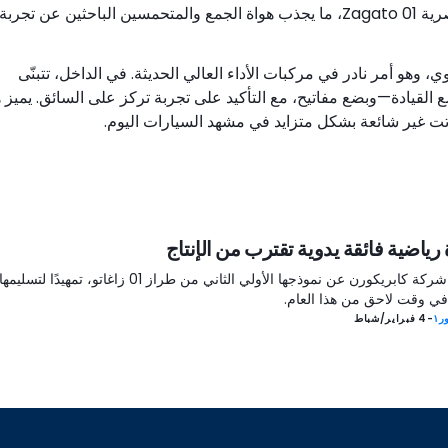
الحالية). يبرز الإنتاج المحدود ونقطة السعر المرتفعة حصرية 01 Zagato، ما يجذب هواة الجمع والمتحمسين الباحثين عن تجربة
كتها اليدوي، وهو أمر نادر في مركبات الأداء العالي الحديثة. في الداخل، تتبنّى
قيادة—وبضع مفاتيح، مع التأكيد على تجربة تركز على السائق. يميز ه
رياضية فائقة يدوية تقترب من الإنتاج
كشفت شركة كابريكورن عن نموذجها الأولي الثاني من طراز 01 زاغاتو، تمهيدًا لتسليمها
 في وقت لاحق من هذا العام.
ر١
-
4 فبراير/شباط