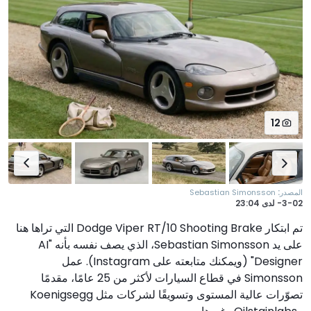
12
:
المصدر
Sebastian Simonsson
3-02-
لدى
23:04
تم ابتكار Dodge Viper RT/10 Shooting Brake التي تراها هنا
على يد Sebastian Simonsson، الذي يصف نفسه بأنه "AI
Designer" (ويمكنك متابعته على Instagram). عمل
Simonsson في قطاع السيارات لأكثر من 25 عامًا، مقدمًا
تصوّرات عالية المستوى وتسويقًا لشركات مثل Koenigsegg