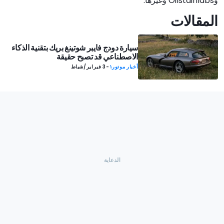
وOilstainlabs وغيرها.
المقالات
سيارة دودج فايبر شوتينغ بريك بتقنية الذكاء
الاصطناعي قد تصبح حقيقة
أخبار موتور١
-
3 فبراير/شباط