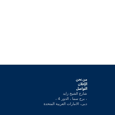
من نحن
الإعلان
التواصل
شارع الشيخ زايد
، برج سما ، الدور 4 ،
دبى، الامارات العربية المتحدة