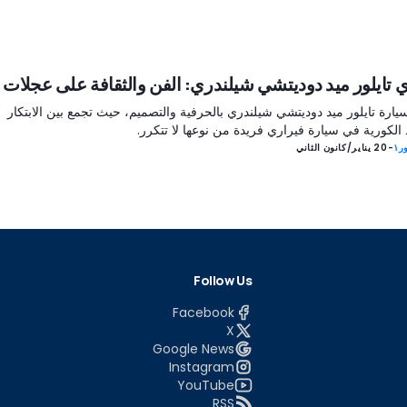
 تايلور ميد دوديتشي شيلندري: الفن والثقافة على عجلات
ارة تايلور ميد دوديتشي شيلندري بالحرفية والتصميم، حيث تجمع بين الابتكار
د الكورية في سيارة فيراري فريدة من نوعها لا تتكرر.
ر١
-
20 يناير/كانون الثاني
Follow Us
Facebook
X
Google News
Instagram
YouTube
RSS