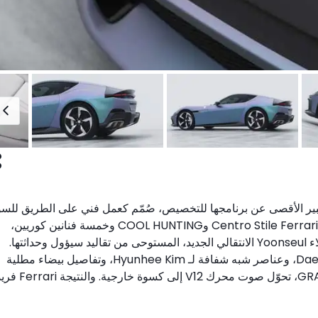
طراز 12Cilindri Tailor Made، وهو التعبير الأقصى عن برنامجها للتخصيص، صُمّم كعمل فني على الطريق لل
الكورية الجنوبية. ينطلق المشروع من تعاون عالمي بين Centro Stile Ferrari وCOOL HUNTING وخمسة فنانين كوريين،
يمزج بين الهندسة والتصميم والثقافة. تتميّز السيارة بطلاء Yoonseul الانتقالي الجديد، المستوحى من تقاليد سيؤول وحداثتها.
ويضمّ المقصورة الداخلية أعمالاً نسيجية لـ Daehye Jeong، وعناصر شبه شفافة لـ Hyunhee Kim، وتفاصيل بيضاء مطلية
باللكر لـ TaeHyun Lee، ورسومات صوتية لـ GRAYCODE، تحوّل صوت محرك