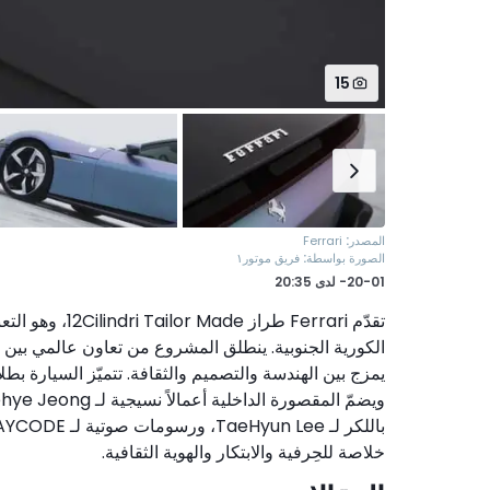
15
:
المصدر
Ferrari
:
الصورة بواسطة
فريق موتور١
20-01-
لدى
20:35
تقدّم Ferrari 
خلاصة للحِرفية والابتكار والهوية الثقافية.