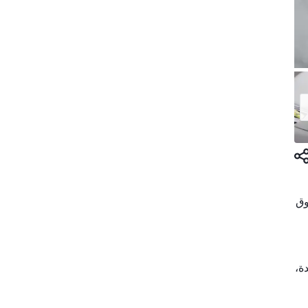
سوق
 V12 إلى كسوة خارجية. والنتيجة Ferrari فريدة،