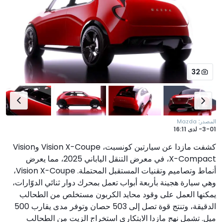
32
:
المصدر
Mazda
3-01-
لدى
16:11
كشفت مازدا عن سيارتين كونسبت، Vision X-Coupe وVision
X-Compact، في معرض التنقل الياباني 2025، مما يعرض
أنماط وتصاميم وتقنيات المستقبل المحتملة. Vision X-Coupe،
وهي سيارة هجينة بأربعة أبواب تعمل بمحرك دوار ثنائي الدوّارات،
يمكنها العمل على وقود محايد الكربون مستخلص من الطحالب
الدقيقة، وتنتج قوة تصل إلى 503 حصان وتوفر مدى يقارب 500
ميل. تشمل نهج مازدا الابتكاري استخراج الزيت من الطحالب