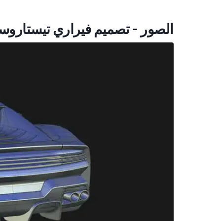
الصور - تصميم فيراري تيستاروسا