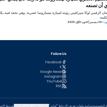
ي أن تصنعه
فنان الرقمي لوكا سيرافيني رؤيته لسيارة تيستاروسا عصرية، وهي تحفة فنية بك
كلمة.
ر١
-
30 ديسمبر/كانون الأوّل 2025
Follow Us
Facebook
X
Google News
Instagram
YouTube
RSS
 الخصوصية
سياسة ملفات تعريف الارتباط "كوكيز"
إعدادات ملفات تعريف الارتباط
شروط الاست