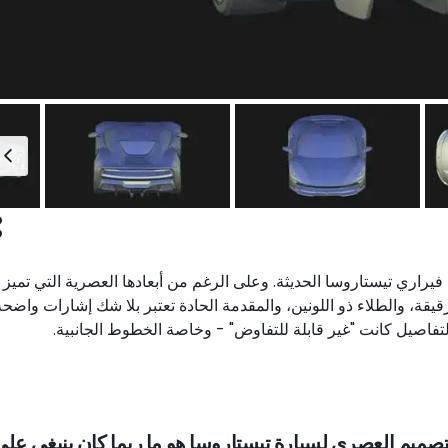
 فيراري تيستاروسا الحديثة. وعلى الرغم من أبعادها العصرية التي تميز
يقة، والطلاء ذو اللونين، والمقدمة الحادة تعتبر بلا شك إشارات واضحة
التفاصيل كانت "غير قابلة للتفاوض" - وخاصة الخطوط الجانبية.
تصميم العصري لسيارة تيستاروسا هو ما ربما كان ينبغي على